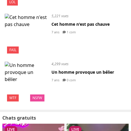
LOL
5,221 vues
Cet homme n'est pas chauve
7 ans
1 com
FAIL
4,299 vues
Un homme provoque un bélier
7 ans
0 com
WTF
NSFW
Chats gratuits