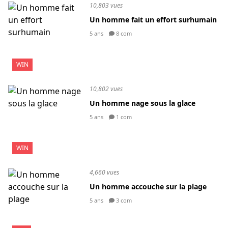
10,803 vues
Un homme fait un effort surhumain
5 ans
8 com
WIN
10,802 vues
Un homme nage sous la glace
5 ans
1 com
WIN
4,660 vues
Un homme accouche sur la plage
5 ans
3 com