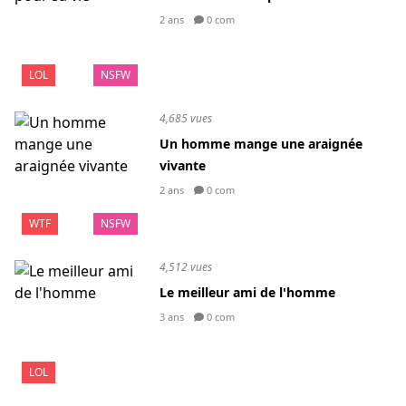
2 ans
0 com
LOL
NSFW
4,685 vues
Un homme mange une araignée
vivante
2 ans
0 com
WTF
NSFW
4,512 vues
Le meilleur ami de l'homme
3 ans
0 com
LOL