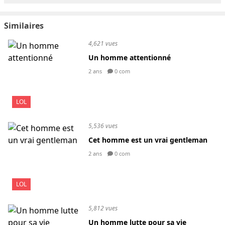
Similaires
4,621 vues
Un homme attentionné
2 ans
0 com
LOL
5,536 vues
Cet homme est un vrai gentleman
2 ans
0 com
LOL
5,812 vues
Un homme lutte pour sa vie