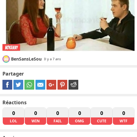
BenSansLeSou
Il y a 7 ans
Partager
Réactions
0
0
0
0
0
0
LOL
WIN
FAIL
OMG
CUTE
WTF