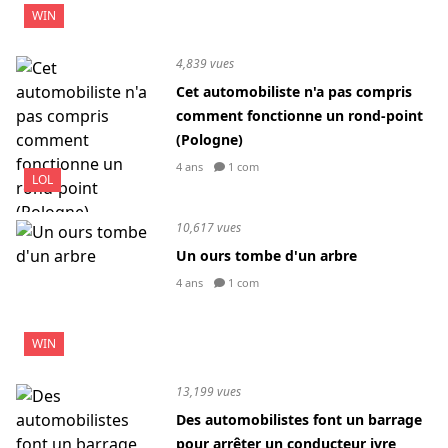
WIN
4,839 vues
Cet automobiliste n'a pas compris
comment fonctionne un rond-point
(Pologne)
4 ans
1 com
LOL
10,617 vues
Un ours tombe d'un arbre
4 ans
1 com
WIN
13,199 vues
Des automobilistes font un barrage
pour arrêter un conducteur ivre