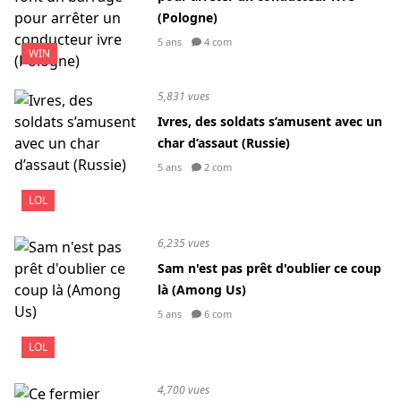
(Pologne)
5 ans
4 com
WIN
5,831 vues
Ivres, des soldats s’amusent avec un
char d’assaut (Russie)
5 ans
2 com
LOL
6,235 vues
Sam n'est pas prêt d'oublier ce coup
là (Among Us)
5 ans
6 com
LOL
4,700 vues