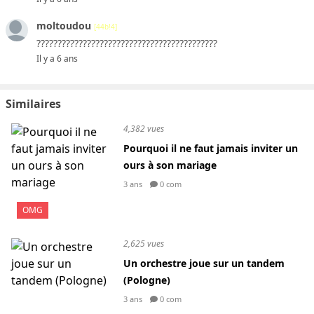
moltoudou
[44b!4]
???????????????????????????????????????????
Il y a 6 ans
Similaires
4,382 vues
Pourquoi il ne faut jamais inviter un
ours à son mariage
3 ans
0 com
OMG
2,625 vues
Un orchestre joue sur un tandem
(Pologne)
3 ans
0 com