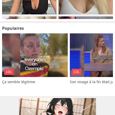
Populaires
LOL
LOL
Ça semble légitime
Son visage à la fin était ju