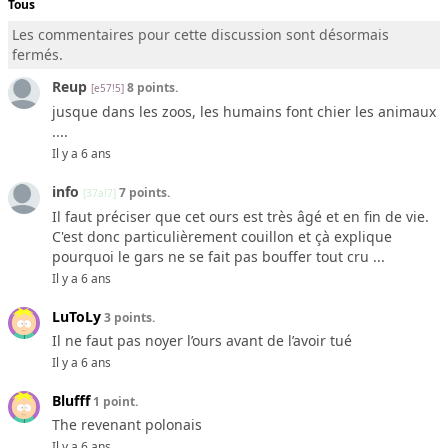
Tous
Les commentaires pour cette discussion sont désormais
fermés.
Reup
8 points.
[e57!5]
jusque dans les zoos, les humains font chier les animaux
....
Il y a 6 ans
info
7 points.
[37a!7]
Il faut préciser que cet ours est très âgé et en fin de vie.
C'est donc particulièrement couillon et çà explique
pourquoi le gars ne se fait pas bouffer tout cru ...
Il y a 6 ans
LuToLy
3 points.
Il ne faut pas noyer l’ours avant de l’avoir tué
Il y a 6 ans
Blufff
1 point.
The revenant polonais
Il y a 6 ans