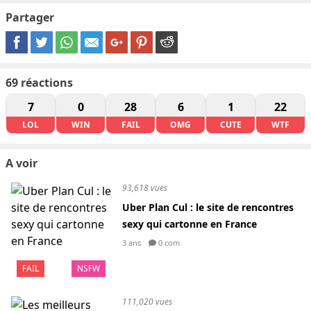
Partager
69
réactions
7
0
28
6
1
22
LOL
WIN
FAIL
OMG
CUTE
WTF
A voir
93,618 vues
Uber Plan Cul : le site de rencontres
sexy qui cartonne en France
3 ans
0 com
FAIL
NSFW
111,020 vues