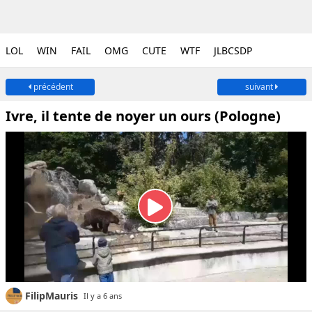
LOL
WIN
FAIL
OMG
CUTE
WTF
JLBCSDP
précédent
suivant
Ivre, il tente de noyer un ours (Pologne)
FilipMauris
Il y a 6 ans