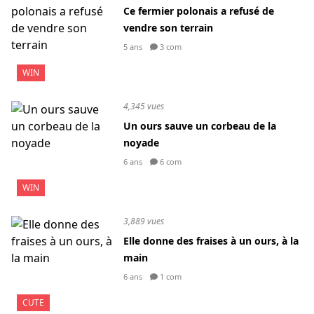
Ce fermier polonais a refusé de
vendre son terrain
5 ans
3 com
WIN
4,345 vues
Un ours sauve un corbeau de la
noyade
6 ans
6 com
WIN
3,889 vues
Elle donne des fraises à un ours, à la
main
6 ans
1 com
CUTE