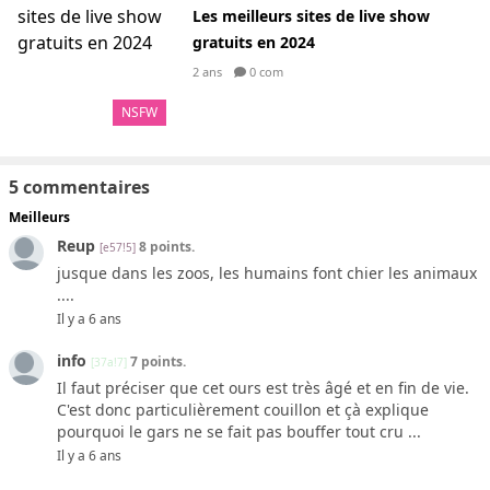
Les meilleurs sites de live show
gratuits en 2024
2 ans
0 com
NSFW
5 commentaires
Meilleurs
Reup
8 points.
[e57!5]
jusque dans les zoos, les humains font chier les animaux
....
Il y a 6 ans
info
7 points.
[37a!7]
Il faut préciser que cet ours est très âgé et en fin de vie.
C'est donc particulièrement couillon et çà explique
pourquoi le gars ne se fait pas bouffer tout cru ...
Il y a 6 ans