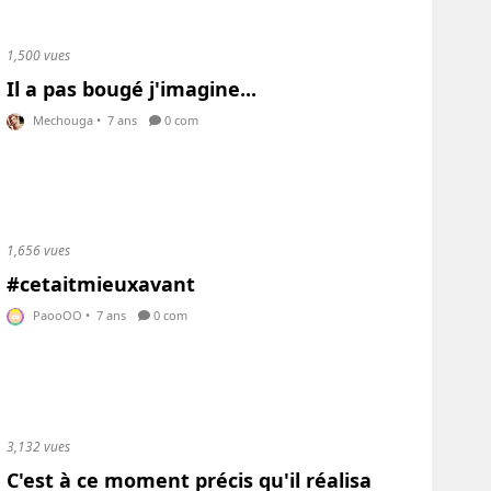
1,500 vues
Il a pas bougé j'imagine...
Mechouga
•
7 ans
0 com
1,656 vues
#cetaitmieuxavant
PaooOO
•
7 ans
0 com
3,132 vues
C'est à ce moment précis qu'il réalisa