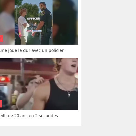
N
une joue le dur avec un policier
vieilli de 20 ans en 2 secondes