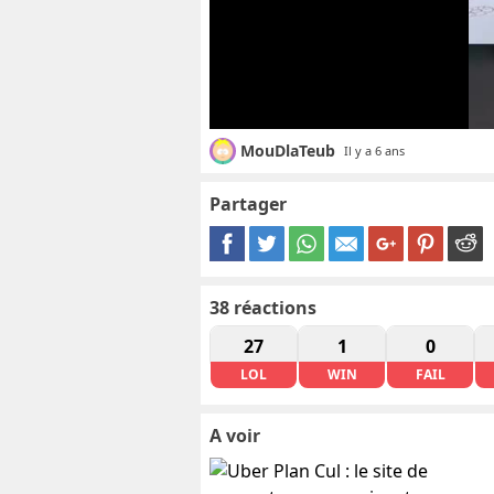
MouDlaTeub
Il y a 6 ans
Partager
38
réactions
27
1
0
LOL
WIN
FAIL
A voir