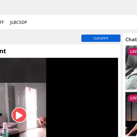
TF
JLBCSDP
suivant
Chat
ent