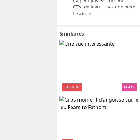
Ça peut pas être urgent
C’Est de l’eau ... pas une bière
Il y a 6 ans
Similaires
JLBCSDP
NSFW