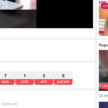
Popu
7
1
2
0
OMG
CUTE
WTF
JLBCSDP
LOL
Ça se
93,654 vues