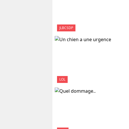
JLBCSDP
LOL