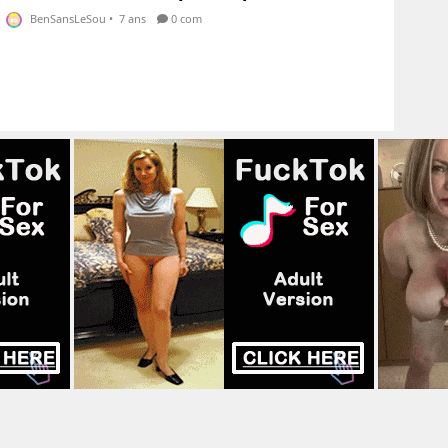
BenSansLeSou
•
7 ans
0 com