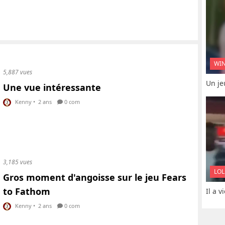
WI
5,887 vues
Un je
Une vue intéressante
Kenny
•
2 ans
0 com
3,185 vues
LOL
Gros moment d'angoisse sur le jeu Fears
to Fathom
Il a 
Kenny
•
2 ans
0 com