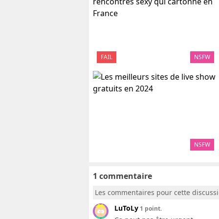
FAIL
NSFW
NSFW
1 commentaire
Les commentaires pour cette discuss
LuToLy
1 point.