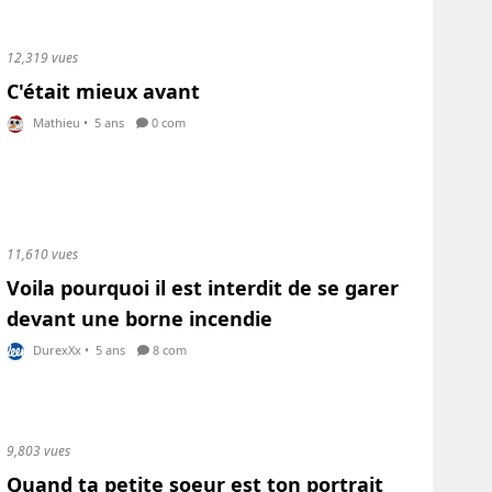
12,319 vues
C'était mieux avant
Mathieu
•
5 ans
0 com
11,610 vues
Voila pourquoi il est interdit de se garer
devant une borne incendie
DurexXx
•
5 ans
8 com
9,803 vues
Quand ta petite soeur est ton portrait