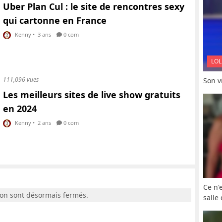
Uber Plan Cul : le site de rencontres sexy
qui cartonne en France
Kenny
•
3 ans
0 com
LOL
111,096 vues
Son vi
Les meilleurs sites de live show gratuits
en 2024
Kenny
•
2 ans
0 com
Ce n'
ion sont désormais fermés.
salle