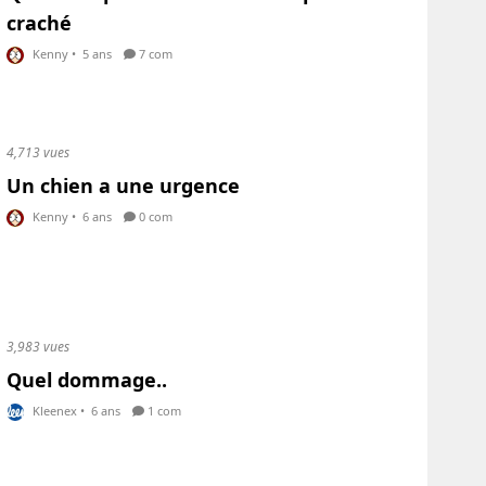
craché
Kenny
•
5 ans
7 com
4,713 vues
Un chien a une urgence
Kenny
•
6 ans
0 com
3,983 vues
Quel dommage..
Kleenex
•
6 ans
1 com