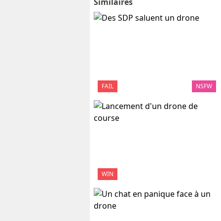
Similaires
FAIL
NSFW
WIN