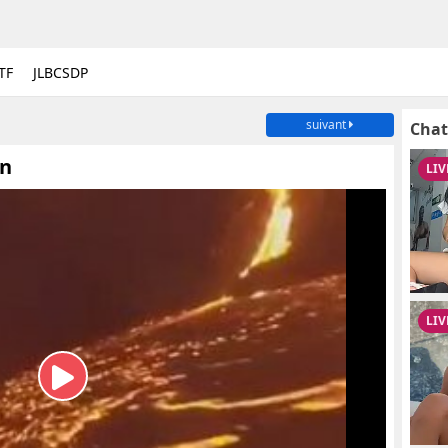
TF
JLBCSDP
suivant
Chat
an