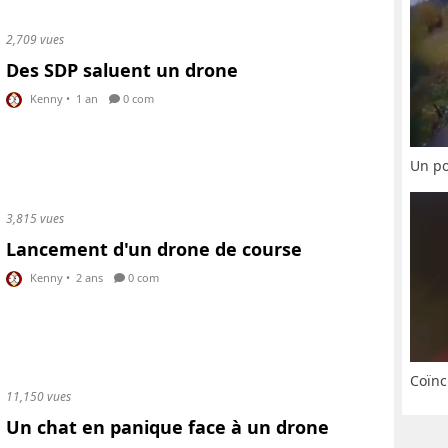
2,709 vues
Des SDP saluent un drone
Kenny
•
1 an
0 com
Un po
3,815 vues
Lancement d'un drone de course
Kenny
•
2 ans
0 com
Coïnc
11,150 vues
Un chat en panique face à un drone