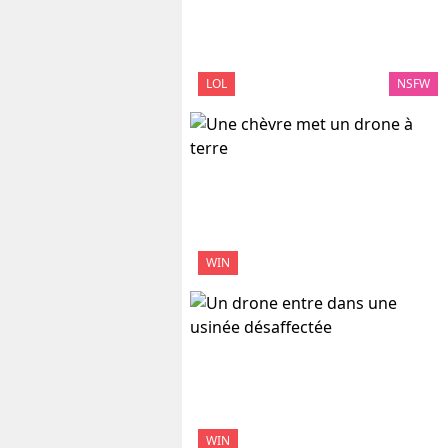
LOL
NSFW
WIN
WIN