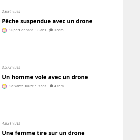
2,684 vues
Pêche suspendue avec un drone
SuperConnard
•
6 ans
0 com
3,572 vues
Un homme vole avec un drone
SoixanteDouze
•
9 ans
4 com
4,831 vues
Une femme tire sur un drone