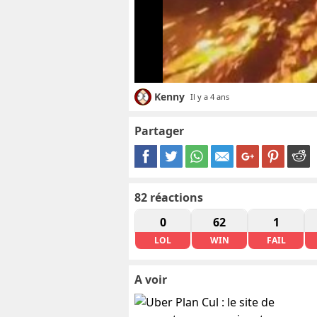
Kenny
Il y a 4 ans
Partager
82
réactions
0
62
1
LOL
WIN
FAIL
A voir