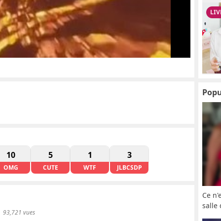
Popu
10
5
1
3
OMG
CUTE
WTF
JLBCSDP
Ce n'
salle
93,721 vues