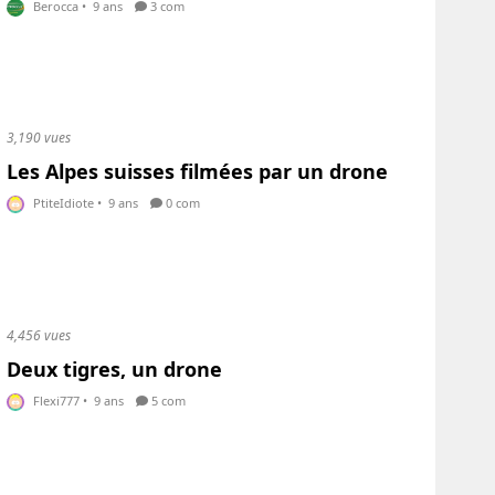
Berocca
•
9 ans
3 com
3,190 vues
Les Alpes suisses filmées par un drone
PtiteIdiote
•
9 ans
0 com
4,456 vues
Deux tigres, un drone
Flexi777
•
9 ans
5 com