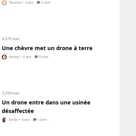
Terance
•
5 ans
2 com
4,278 vues
Une chèvre met un drone à terre
Kenny
•
6 ans
3 com
3,350 vues
Un drone entre dans une usinée
désaffectée
Etr0n
•
6 ans
1 com