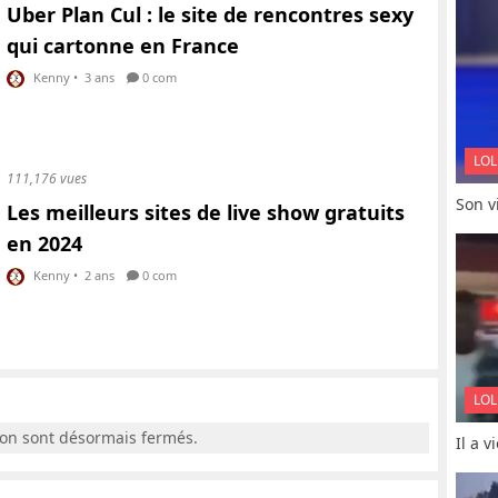
Uber Plan Cul : le site de rencontres sexy
qui cartonne en France
Kenny
•
3 ans
0 com
LOL
111,176 vues
Son vi
Les meilleurs sites de live show gratuits
en 2024
Kenny
•
2 ans
0 com
LOL
ion sont désormais fermés.
Il a 