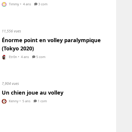
Timmy
•
4 ans
3 com
11,556 vues
Énorme point en volley paralympique
(Tokyo 2020)
Etr0n
•
4 ans
5 com
7,904 vues
Un chien joue au volley
Kenny
•
5 ans
1 com