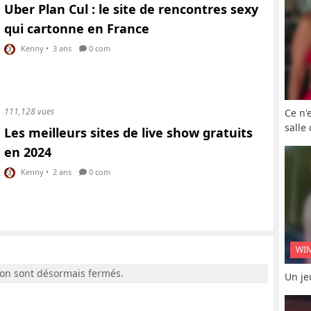
Uber Plan Cul : le site de rencontres sexy
qui cartonne en France
Kenny
•
3 ans
0 com
111,128 vues
Ce n'
salle
Les meilleurs sites de live show gratuits
en 2024
Kenny
•
2 ans
0 com
WI
ion sont désormais fermés.
Un je