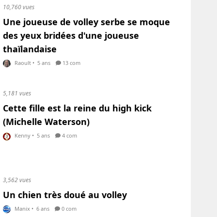
10,760 vues
Une joueuse de volley serbe se moque
des yeux bridées d'une joueuse
thaïlandaise
Raoult
•
5 ans
13 com
5,181 vues
Cette fille est la reine du high kick
(Michelle Waterson)
Kenny
•
5 ans
4 com
3,562 vues
Un chien très doué au volley
Manix
•
6 ans
0 com