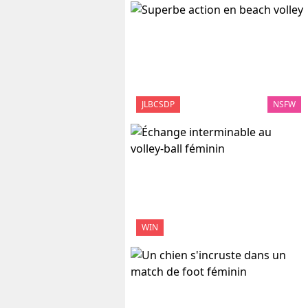
JLBCSDP
NSFW
WIN