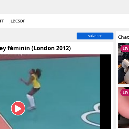
TF
JLBCSDP
suivant
Chat
ey féminin (London 2012)