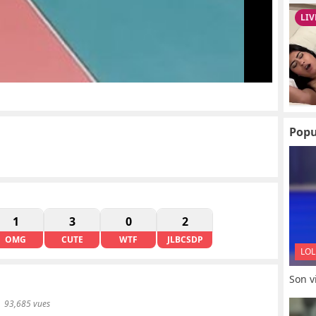
Popu
1
3
0
2
OMG
CUTE
WTF
JLBCSDP
LOL
Son vi
93,685 vues