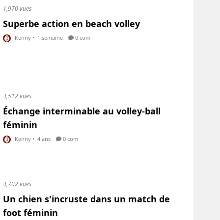
1,970 vues
Superbe action en beach volley
Kenny
•
1 semaine
0 com
3,512 vues
Échange interminable au volley-ball
féminin
Kenny
•
4 ans
0 com
3,702 vues
Un chien s'incruste dans un match de
foot féminin