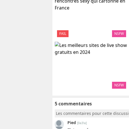
FAIL
NSFW
NSFW
5 commentaires
Les commentaires pour cette discuss
Pied
[0a3!a]