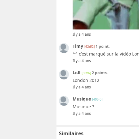
Il y a 4 ans
Timy
1 point.
[62d!2]
^^ c'est marqué sur la vidéo L
Il y a 4 ans
Lidl
2 points.
[66f!6]
London 2012
Il y a 4 ans
Musique
[400!0]
Musique ?
Il y a 4 ans
Similaires