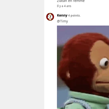
Zlatan en femme
Il y a 4 ans
Kenny
4 points.
@Timy