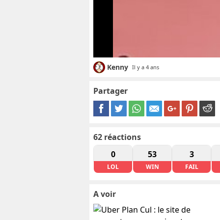
Kenny
Il y a 4 ans
Partager
62
réactions
0
53
3
LOL
WIN
FAIL
A voir