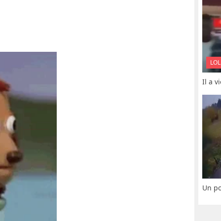
LOL
Il a 
Un po