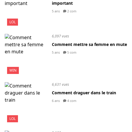
important
5 ans
2 com
LOL
6,097 vues
Comment mettre sa femme en mute
5 ans
5 com
WIN
6,631 vues
Comment draguer dans le train
6 ans
4 com
LOL