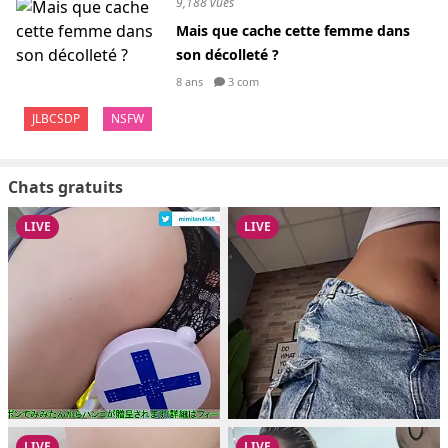
9,188 vues
Mais que cache cette femme dans
son décolleté ?
8 ans
3 com
JLBCSDP
NSFW
Chats gratuits