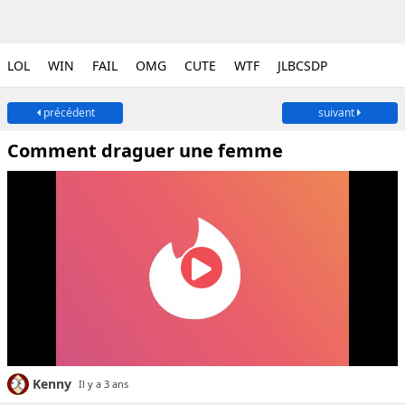
LOL
WIN
FAIL
OMG
CUTE
WTF
JLBCSDP
précédent
suivant
Comment draguer une femme
Kenny
Il y a 3 ans