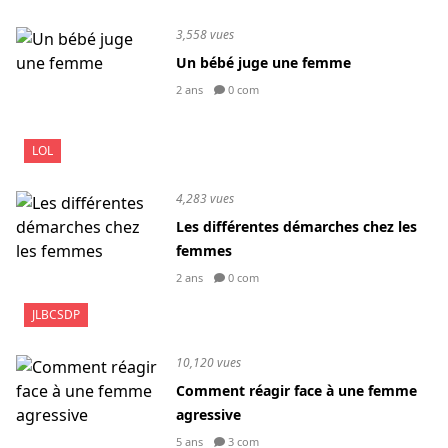
3,558 vues
Un bébé juge une femme
2 ans
0 com
LOL
4,283 vues
Les différentes démarches chez les
femmes
2 ans
0 com
JLBCSDP
10,120 vues
Comment réagir face à une femme
agressive
5 ans
3 com