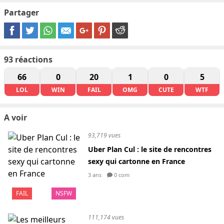
Partager
93
réactions
66
0
20
1
0
5
LOL
WIN
FAIL
OMG
CUTE
WTF
A voir
93,719 vues
Uber Plan Cul : le site de rencontres
sexy qui cartonne en France
3 ans
0 com
FAIL
NSFW
111,174 vues