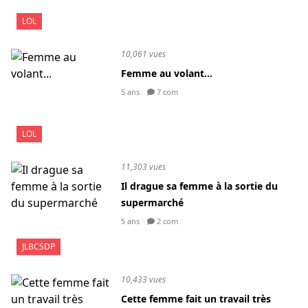
LOL
10,061 vues
Femme au volant...
5 ans
7 com
LOL
11,303 vues
Il drague sa femme à la sortie du
supermarché
5 ans
2 com
JLBCSDP
10,433 vues
Cette femme fait un travail très