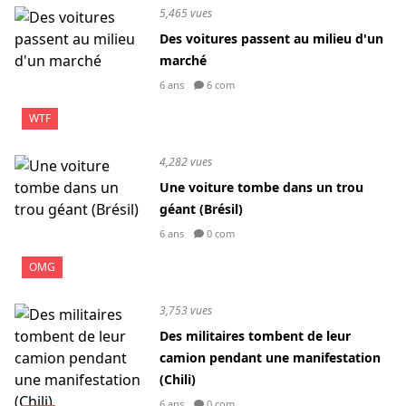
5,465 vues
Des voitures passent au milieu d'un
marché
6 ans
6 com
WTF
4,282 vues
Une voiture tombe dans un trou
géant (Brésil)
6 ans
0 com
OMG
3,753 vues
Des militaires tombent de leur
camion pendant une manifestation
(Chili)
6 ans
0 com