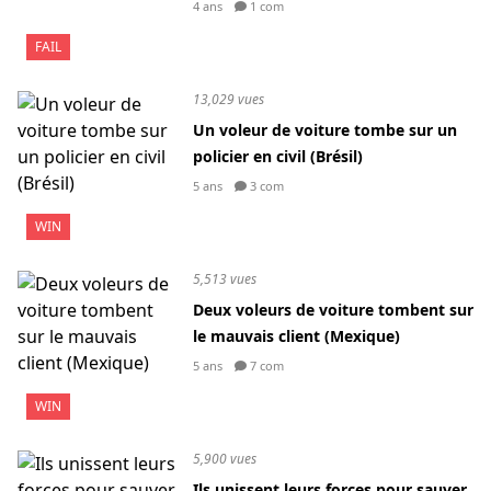
4 ans
1 com
FAIL
13,029 vues
Un voleur de voiture tombe sur un
policier en civil (Brésil)
5 ans
3 com
WIN
5,513 vues
Deux voleurs de voiture tombent sur
le mauvais client (Mexique)
5 ans
7 com
WIN
5,900 vues
Ils unissent leurs forces pour sauver