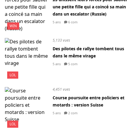
une petite fille qui a coincé sa main
dans un escalator (Russie)
5 ans
6 com
WIN
5,133 vues
Des pilotes de rallye tombent tous
dans le même virage
5 ans
5 com
LOL
4,451 vues
Course poursuite entre policiers et
motards : version Suisse
5 ans
2 com
LOL