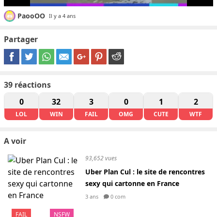
PaooOO
Il y a 4 ans
Partager
39
réactions
0
32
3
0
1
2
LOL
WIN
FAIL
OMG
CUTE
WTF
A voir
93,652 vues
Uber Plan Cul : le site de rencontres
sexy qui cartonne en France
3 ans
0 com
FAIL
NSFW