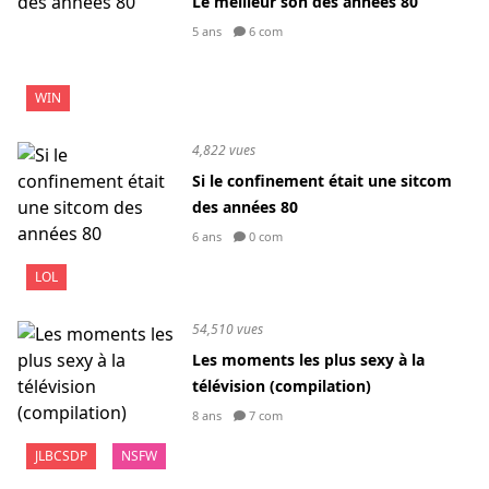
Le meilleur son des années 80
5 ans
6 com
WIN
4,822 vues
Si le confinement était une sitcom
des années 80
6 ans
0 com
LOL
54,510 vues
Les moments les plus sexy à la
télévision (compilation)
8 ans
7 com
JLBCSDP
NSFW