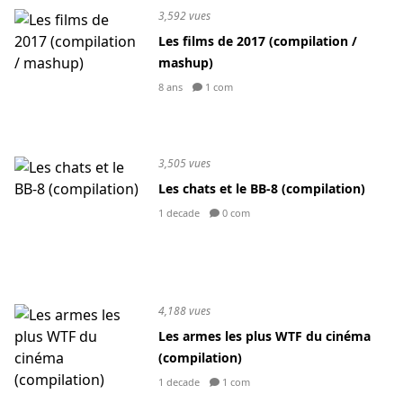
3,592 vues
Les films de 2017 (compilation /
mashup)
8 ans
1 com
3,505 vues
Les chats et le BB-8 (compilation)
1 decade
0 com
4,188 vues
Les armes les plus WTF du cinéma
(compilation)
1 decade
1 com