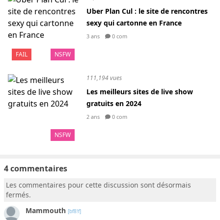
Uber Plan Cul : le site de rencontres
sexy qui cartonne en France
3 ans
0 com
FAIL
NSFW
111,194 vues
Les meilleurs sites de live show
gratuits en 2024
2 ans
0 com
NSFW
4 commentaires
Les commentaires pour cette discussion sont désormais
fermés.
Mammouth
[bf8!f]