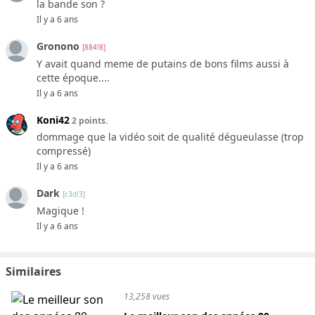
la bande son ?
Il y a 6 ans
Gronono
[884!8]
Y avait quand meme de putains de bons films aussi à
cette époque....
Il y a 6 ans
Koni42
2 points.
dommage que la vidéo soit de qualité dégueulasse (trop
compressé)
Il y a 6 ans
Dark
[c3d!3]
Magique !
Il y a 6 ans
Similaires
13,258 vues