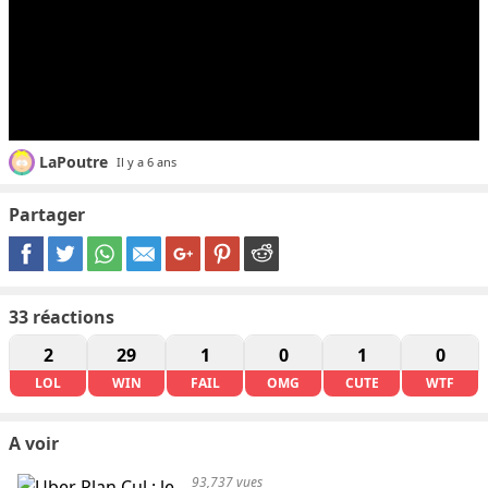
LaPoutre
Il y a 6 ans
Partager
33
réactions
2
29
1
0
1
0
LOL
WIN
FAIL
OMG
CUTE
WTF
A voir
93,737 vues