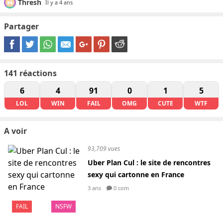
Thresh
Il y a 4 ans
Partager
141
réactions
6
4
91
0
1
5
LOL
WIN
FAIL
OMG
CUTE
WTF
A voir
93,709 vues
Uber Plan Cul : le site de rencontres
sexy qui cartonne en France
3 ans
0 com
FAIL
NSFW