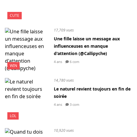
CUTE
17,709 vues
Une fille laisse un message aux
influenceuses en manque
d'attention (@Callipyche)
4 ans
6 com
WIN
14,780 vues
Le naturel revient toujours en fin de
soirée
4 ans
3 com
LOL
10,920 vues