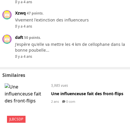
Il y a 4 ans
Xzwq
47 points.
Vivement l'extinction des influenceurs
Il y a 4 ans
daft
50 points.
J'espère qu'elle va mettre les 4 km de cellophane dans la
bonne poubelle...
Il y a 4 ans
Similaires
5,985 vues
Une influenceuse fait des front-flips
2 ans
0 com
JLBCSDP