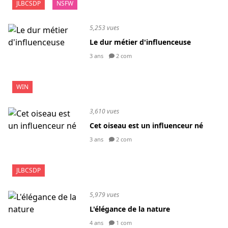
JLBCSDP
NSFW
5,253 vues
Le dur métier d'influenceuse
3 ans
2 com
WIN
3,610 vues
Cet oiseau est un influenceur né
3 ans
2 com
JLBCSDP
5,979 vues
L'élégance de la nature
4 ans
1 com