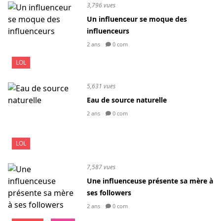
3,796 vues
Un influenceur se moque des
influenceurs
2 ans
0 com
LOL
5,631 vues
Eau de source naturelle
2 ans
0 com
LOL
7,587 vues
Une influenceuse présente sa mère à
ses followers
2 ans
0 com