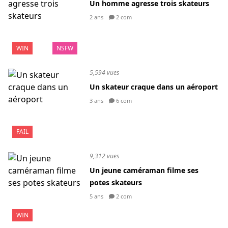
Un homme agresse trois skateurs
2 ans
2 com
WIN
NSFW
5,594 vues
Un skateur craque dans un aéroport
3 ans
6 com
FAIL
9,312 vues
Un jeune caméraman filme ses
potes skateurs
5 ans
2 com
WIN