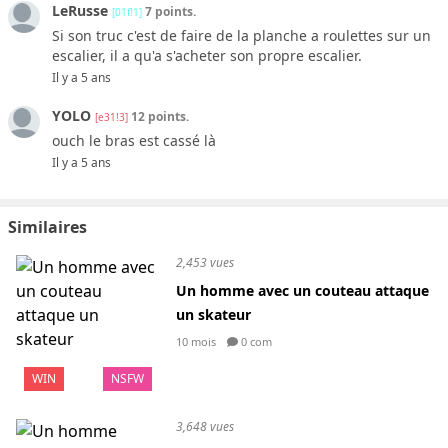
LeRusse
7 points.
[01f!1]
Si son truc c'est de faire de la planche a roulettes sur un
escalier, il a qu'a s'acheter son propre escalier.
Il y a 5 ans
YOLO
12 points.
[e31!3]
ouch le bras est cassé là
Il y a 5 ans
Similaires
2,453 vues
Un homme avec un couteau attaque
un skateur
10 mois
0 com
WIN
NSFW
3,648 vues