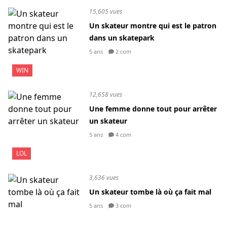
15,605 vues
Un skateur montre qui est le patron
dans un skatepark
5 ans
2 com
WIN
12,658 vues
Une femme donne tout pour arrêter
un skateur
5 ans
4 com
LOL
3,636 vues
Un skateur tombe là où ça fait mal
5 ans
3 com