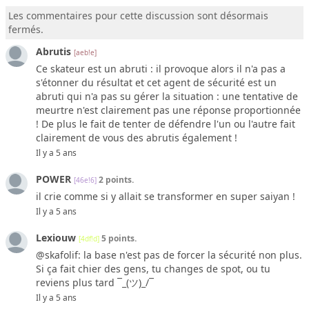
Les commentaires pour cette discussion sont désormais
fermés.
Abrutis
[aeb!e]
Ce skateur est un abruti : il provoque alors il n'a pas a
s'étonner du résultat et cet agent de sécurité est un
abruti qui n'a pas su gérer la situation : une tentative de
meurtre n'est clairement pas une réponse proportionnée
! De plus le fait de tenter de défendre l'un ou l'autre fait
clairement de vous des abrutis également !
Il y a 5 ans
POWER
2 points.
[46e!6]
il crie comme si y allait se transformer en super saiyan !
Il y a 5 ans
Lexiouw
5 points.
[4df!d]
@skafolif: la base n'est pas de forcer la sécurité non plus.
Si ça fait chier des gens, tu changes de spot, ou tu
reviens plus tard ¯_(ツ)_/¯
Il y a 5 ans