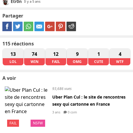
Etr0n
Il y a 5 ans
Partager
115
réactions
13
74
12
9
1
4
LOL
WIN
FAIL
OMG
CUTE
WTF
A voir
93,686 vues
Uber Plan Cul : le site de rencontres
sexy qui cartonne en France
3 ans
0 com
FAIL
NSFW