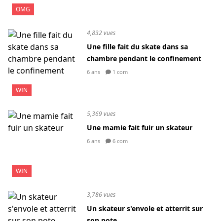
OMG
4,832 vues
Une fille fait du skate dans sa
chambre pendant le confinement
6 ans
1 com
WIN
5,369 vues
Une mamie fait fuir un skateur
6 ans
6 com
WIN
3,786 vues
Un skateur s'envole et atterrit sur
son pote