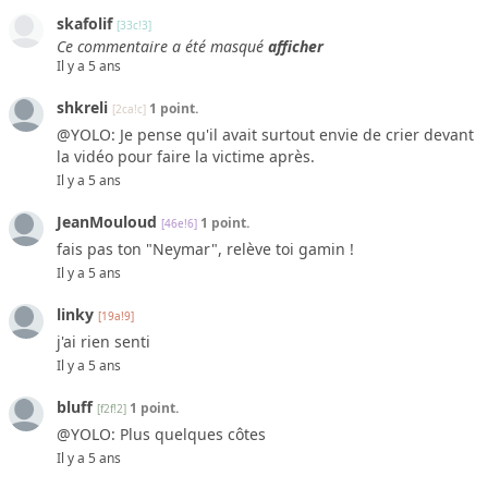
skafolif
[33c!3]
Ce commentaire a été masqué
afficher
Il y a 5 ans
shkreli
1 point.
[2ca!c]
@YOLO: Je pense qu'il avait surtout envie de crier devant
la vidéo pour faire la victime après.
Il y a 5 ans
JeanMouloud
1 point.
[46e!6]
fais pas ton "Neymar", relève toi gamin !
Il y a 5 ans
linky
[19a!9]
j'ai rien senti
Il y a 5 ans
bluff
1 point.
[f2f!2]
@YOLO: Plus quelques côtes
Il y a 5 ans