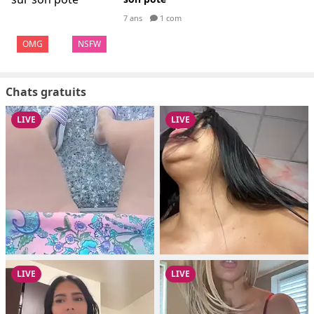
7 ans
1 com
OMG
NSFW
Chats gratuits