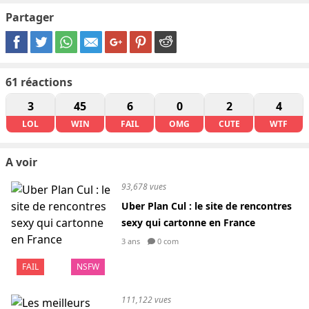
Partager
61
réactions
3
45
6
0
2
4
LOL
WIN
FAIL
OMG
CUTE
WTF
A voir
93,678 vues
Uber Plan Cul : le site de rencontres
sexy qui cartonne en France
3 ans
0 com
FAIL
NSFW
111,122 vues