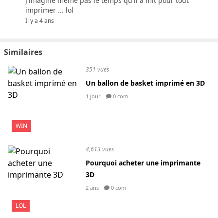
J'imagine même pas le temps qu'il a mit pour tout
imprimer ... lol
Il y a 4 ans
Similaires
351 vues
Un ballon de basket imprimé en 3D
1 jour
0 com
WIN
4,613 vues
Pourquoi acheter une imprimante
3D
2 ans
0 com
LOL