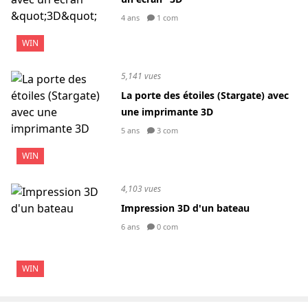
4 ans
1 com
WIN
5,141 vues
La porte des étoiles (Stargate) avec
une imprimante 3D
5 ans
3 com
WIN
4,103 vues
Impression 3D d'un bateau
6 ans
0 com
WIN