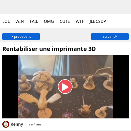
LOL
WIN
FAIL
OMG
CUTE
WTF
JLBCSDP
précédent
suivant
Rentabiliser une imprimante 3D
Kenny
Il y a 4 ans