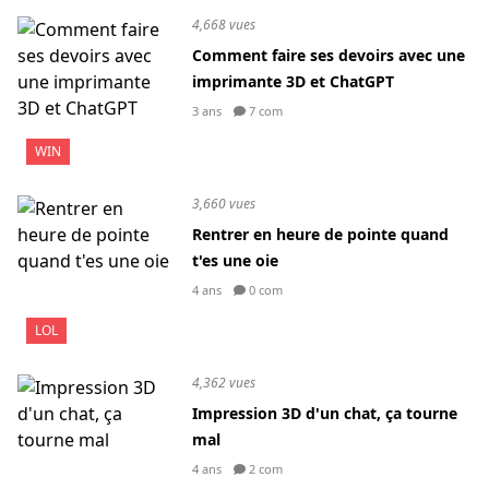
4,668 vues
Comment faire ses devoirs avec une
imprimante 3D et ChatGPT
3 ans
7 com
WIN
3,660 vues
Rentrer en heure de pointe quand
t'es une oie
4 ans
0 com
LOL
4,362 vues
Impression 3D d'un chat, ça tourne
mal
4 ans
2 com