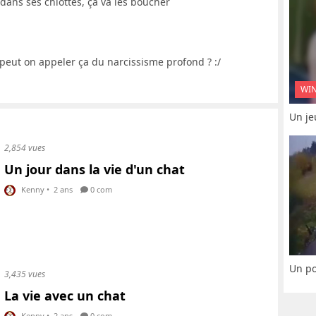
e dans ses chiottes, ça va les boucher
peut on appeler ça du narcissisme profond ? :/
WI
Un je
2,854 vues
Un jour dans la vie d'un chat
Kenny
•
2 ans
0 com
Un po
3,435 vues
La vie avec un chat
Kenny
•
2 ans
0 com