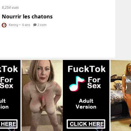
8,254 vues
Nourrir les chatons
Kenny
•
6 ans
2 com