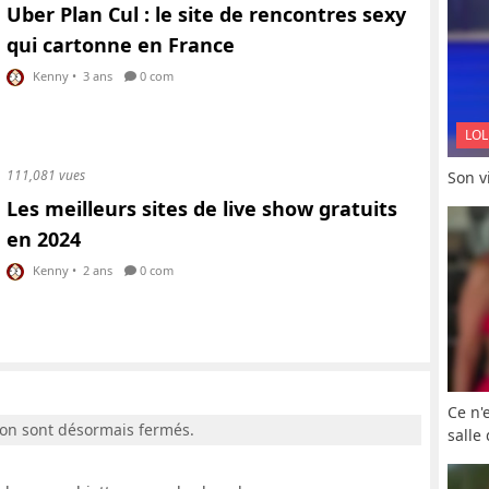
Uber Plan Cul : le site de rencontres sexy
qui cartonne en France
Kenny
•
3 ans
0 com
LOL
111,081 vues
Son vi
Les meilleurs sites de live show gratuits
en 2024
Kenny
•
2 ans
0 com
Ce n'
ion sont désormais fermés.
salle