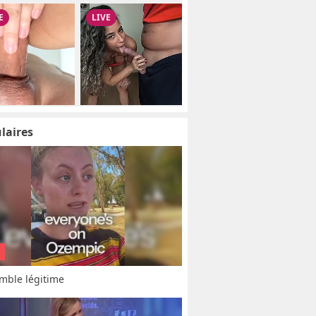
laires
mble légitime