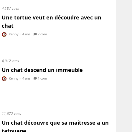
4,187 vues
Une tortue veut en découdre avec un
chat
Kenny
•
4 ans
2 com
4,012 vues
Un chat descend un immeuble
Kenny
•
4 ans
1 com
11,672 vues
Un chat découvre que sa maitresse a un
tatouage