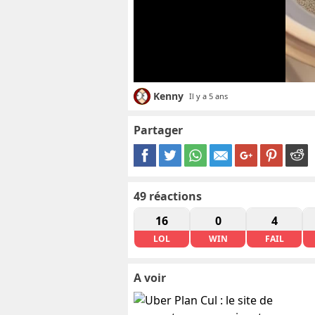
Kenny
Il y a 5 ans
Partager
49
réactions
16
0
4
LOL
WIN
FAIL
A voir