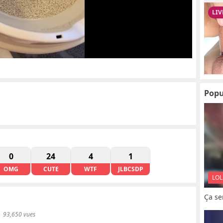
Popu
0
24
4
1
OMG
CUTE
WTF
JLBCSDP
LOL
Ça se
93,650 vues