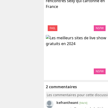
FAIL
NSFW
NSFW
2 commentaires
Les commentaires pour cette discuss
kefrantheant
[94e!4]