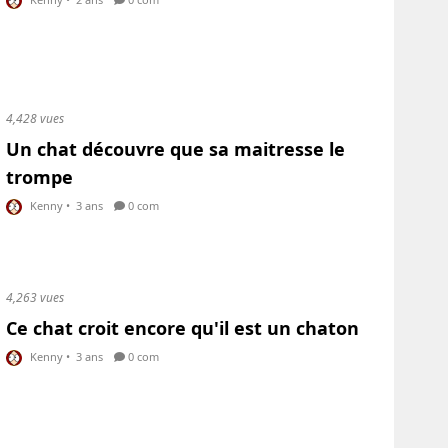
4,428 vues
Un chat découvre que sa maitresse le
trompe
Kenny
•
3 ans
0 com
4,263 vues
Ce chat croit encore qu'il est un chaton
Kenny
•
3 ans
0 com