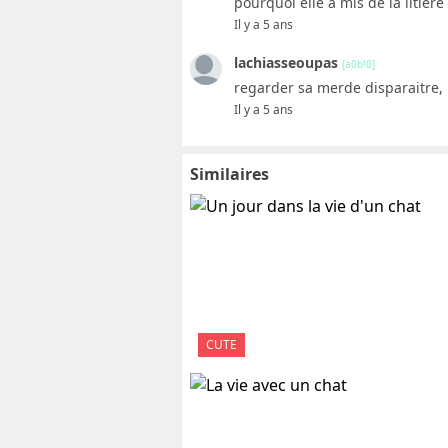
pourquoi elle a mis de la litièr
Il y a 5 ans
lachiasseoupas
[a0b!0]
regarder sa merde disparaitre, 
Il y a 5 ans
Similaires
CUTE