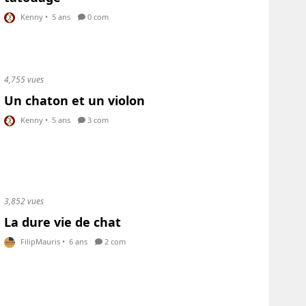
Kenny
•
5 ans
0 com
4,755 vues
Un chaton et un violon
Kenny
•
5 ans
3 com
3,852 vues
La dure vie de chat
FilipMauris
•
6 ans
2 com