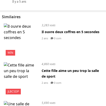
Il y a 5 ans
Similaires
3,283 vues
Il ouvre deux coffres en 5 secondes
2 ans
0 com
WIN
4,860 vues
Cette fille aime un peu trop la salle
de sport
2 ans
0 com
JLBCSDP
5,690 vues