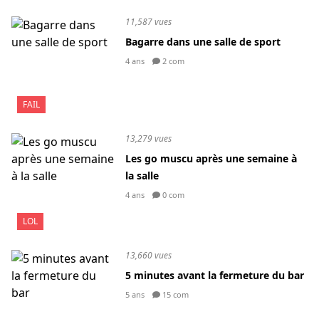
11,587 vues
Bagarre dans une salle de sport
4 ans
2 com
FAIL
13,279 vues
Les go muscu après une semaine à
la salle
4 ans
0 com
LOL
13,660 vues
5 minutes avant la fermeture du bar
5 ans
15 com