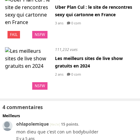
Uber Plan Cul : le site de rencontres
sexy qui cartonne en France
3 ans
0 com
FAIL
NSFW
111,232 vues
Les meilleurs sites de live show
gratuits en 2024
2 ans
0 com
NSFW
4 commentaires
Meilleurs
ohlapolemique
15 points.
[4ec!e]
mon dieu que c'est con un bodybuilder
Il y a 5 ans