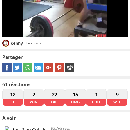
Kenny
Il y a 5 ans
Partager
61
réactions
12
2
22
15
1
9
LOL
WIN
FAIL
OMG
CUTE
WTF
A voir
93,768 vues