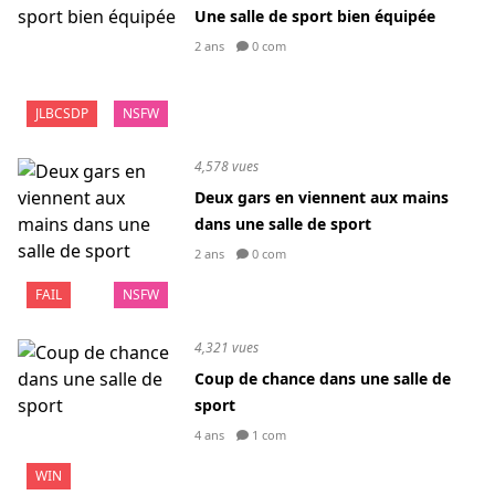
Une salle de sport bien équipée
2 ans
0 com
JLBCSDP
NSFW
4,578 vues
Deux gars en viennent aux mains
dans une salle de sport
2 ans
0 com
FAIL
NSFW
4,321 vues
Coup de chance dans une salle de
sport
4 ans
1 com
WIN