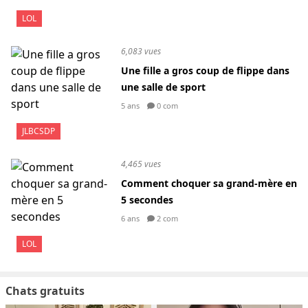
LOL
6,083 vues
Une fille a gros coup de flippe dans
une salle de sport
5 ans
0 com
JLBCSDP
4,465 vues
Comment choquer sa grand-mère en
5 secondes
6 ans
2 com
LOL
Chats gratuits