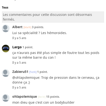
Tous
Les commentaires pour cette discussion sont désormais
fermés.
Albert
3 points.
[b6a!6]
Lui sa spécialité ? Les hémoroides.
Il y a 5 ans
Largo
1 point.
ça n'aurais pas été plus simple de foutre tout les poids
sur la même barre du con !
Il y a 5 ans
Zabieru51
1 point.
[1cc!c]
@ohlapolemique: Trop de pression dans le cerveau, ça
donne ça ;)
Il y a 5 ans
ohlapolemique
15 points.
[4ec!e]
mon dieu que c'est con un bodybuilder