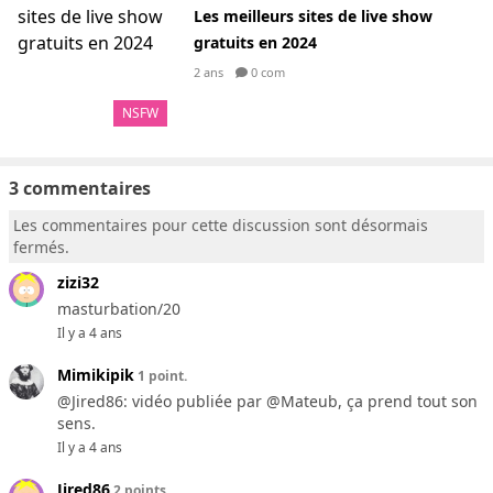
Les meilleurs sites de live show
gratuits en 2024
2 ans
0 com
NSFW
3 commentaires
Les commentaires pour cette discussion sont désormais
fermés.
zizi32
masturbation/20
Il y a 4 ans
Mimikipik
1 point.
@Jired86: vidéo publiée par @Mateub, ça prend tout son
sens.
Il y a 4 ans
Jired86
2 points.