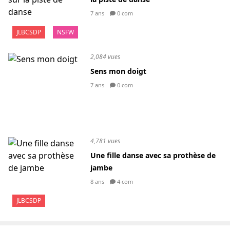
7 ans
0 com
JLBCSDP
NSFW
2,084 vues
Sens mon doigt
7 ans
0 com
4,781 vues
Une fille danse avec sa prothèse de
jambe
8 ans
4 com
JLBCSDP