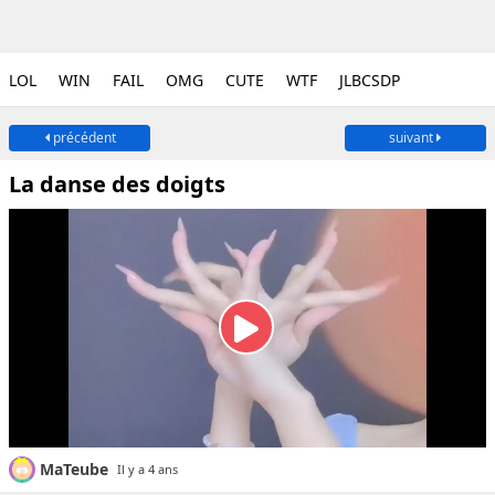
LOL
WIN
FAIL
OMG
CUTE
WTF
JLBCSDP
précédent
suivant
La danse des doigts
MaTeube
Il y a 4 ans