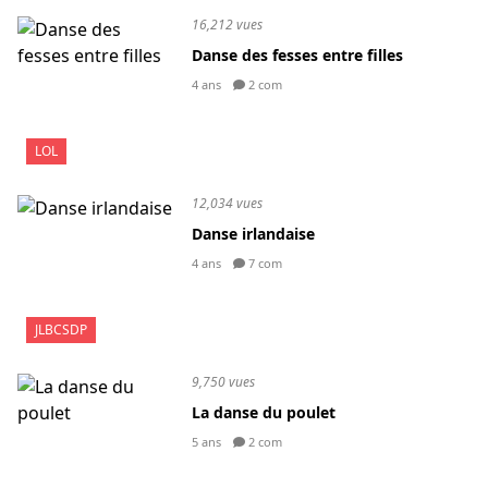
16,212 vues
Danse des fesses entre filles
4 ans
2 com
LOL
12,034 vues
Danse irlandaise
4 ans
7 com
JLBCSDP
9,750 vues
La danse du poulet
5 ans
2 com