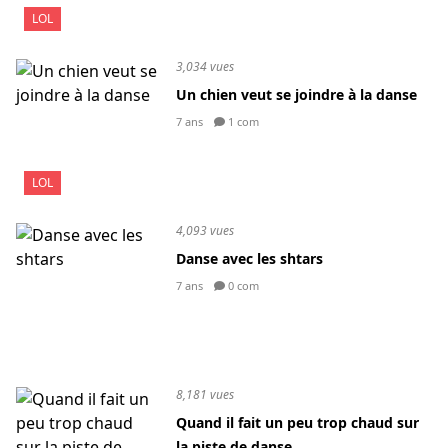
LOL
3,034 vues
Un chien veut se joindre à la danse
7 ans
1 com
LOL
4,093 vues
Danse avec les shtars
7 ans
0 com
8,181 vues
Quand il fait un peu trop chaud sur
la piste de danse