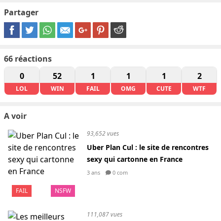
Partager
66
réactions
0
52
1
1
1
2
LOL
WIN
FAIL
OMG
CUTE
WTF
A voir
93,652 vues
Uber Plan Cul : le site de rencontres
sexy qui cartonne en France
3 ans
0 com
FAIL
NSFW
111,087 vues