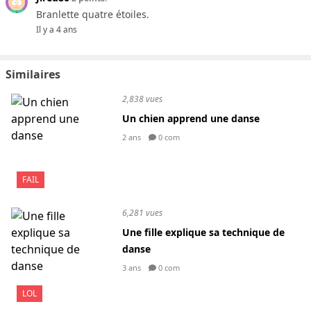
Branlette quatre étoiles.
Il y a 4 ans
Similaires
2,838 vues
Un chien apprend une danse
2 ans
0 com
FAIL
6,281 vues
Une fille explique sa technique de
danse
3 ans
0 com
LOL