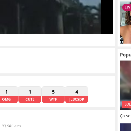
Popu
1
1
5
4
OMG
CUTE
WTF
JLBCSDP
LOL
Ça se
93,641 vues