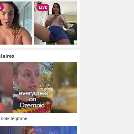
laires
mble légitime