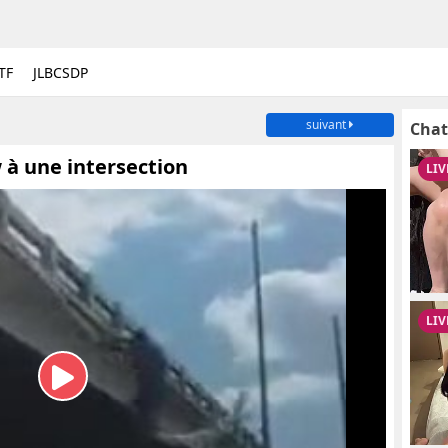
TF
JLBCSDP
suivant
Chat
 à une intersection