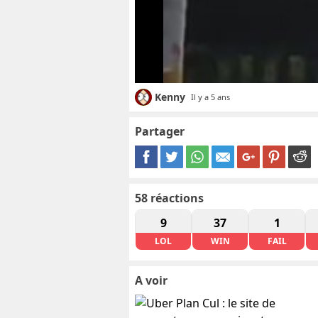
Kenny
Il y a 5 ans
Partager
58
réactions
9
37
1
LOL
WIN
FAIL
A voir