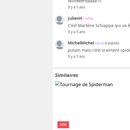
Miiiieeerdaaaa !!!
Il y a 5 ans
JulienH
[1a9!a]
C'est Marlène Schiappa qui va ê
Il y a 5 ans
MichelMichel
6 points.
[c6c!6]
putain mais c'est vraiment spi
Il y a 5 ans
Similaires
WIN