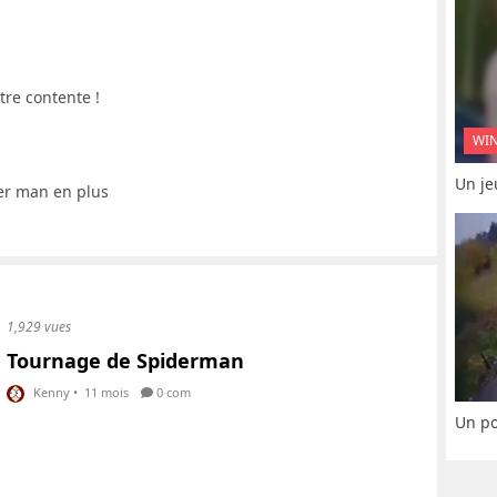
tre contente !
WI
Un je
der man en plus
1,929 vues
Tournage de Spiderman
Kenny
•
11 mois
0 com
Un po