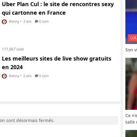
Uber Plan Cul : le site de rencontres sexy
qui cartonne en France
Kenny
•
3 ans
0 com
LOL
111,067 vues
Son vi
Les meilleurs sites de live show gratuits
en 2024
Kenny
•
2 ans
0 com
Ce n'
ion sont désormais fermés.
salle