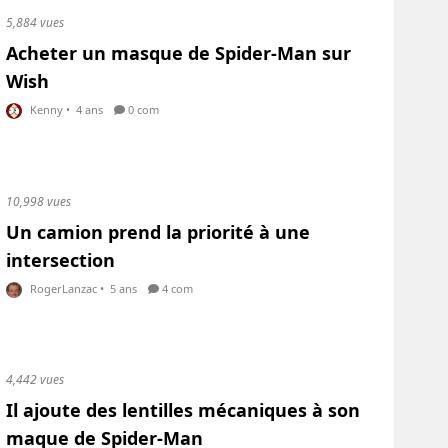
5,884 vues
Acheter un masque de Spider-Man sur
Wish
Kenny
•
4 ans
0 com
10,998 vues
Un camion prend la priorité à une
intersection
RogerLanzac
•
5 ans
4 com
4,442 vues
Il ajoute des lentilles mécaniques à son
maque de Spider-Man