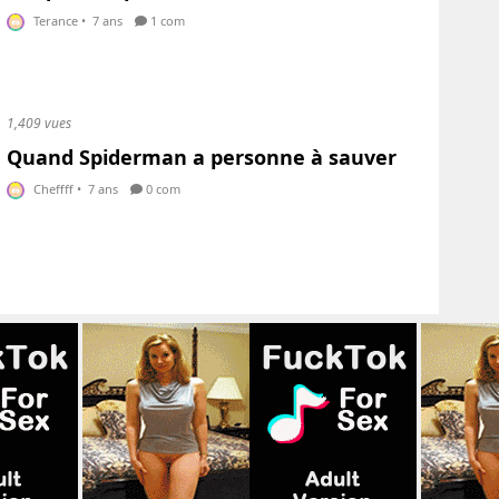
Terance
•
7 ans
1 com
1,409 vues
Quand Spiderman a personne à sauver
Cheffff
•
7 ans
0 com