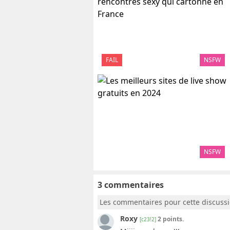
FAIL
NSFW
NSFW
3 commentaires
Les commentaires pour cette discuss
Roxy
2 points.
[c23!2]