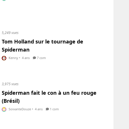
5,249 vues
Tom Holland sur le tournage de
Spiderman
Kenny
•
4 ans
7 com
3,975 vues
Spiderman fait le con à un feu rouge
(Brésil)
SoixanteDouze
•
4 ans
1 com