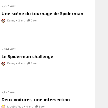
3,752 vues
Une scène du tournage de Spiderman
Kenny
•
2 ans
0 com
3,944 vues
Le Spiderman challenge
Kenny
•
4 ans
1 com
3,927 vues
Deux voitures, une intersection
MouDlaTeub
•
4 ans
5 com