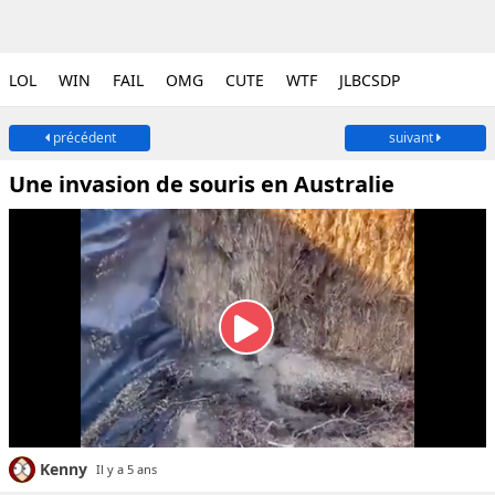
LOL
WIN
FAIL
OMG
CUTE
WTF
JLBCSDP
précédent
suivant
Une invasion de souris en Australie
Kenny
Il y a 5 ans