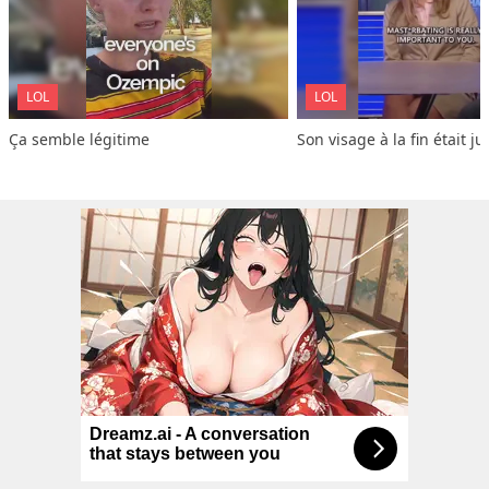
LOL
LOL
Ça semble légitime
Son visage à la fin était ju