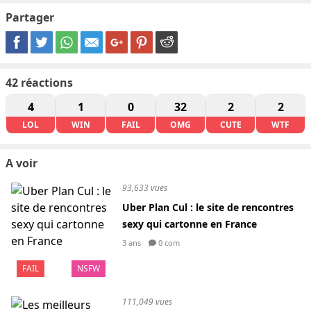
Partager
42
réactions
4
1
0
32
2
2
LOL
WIN
FAIL
OMG
CUTE
WTF
A voir
93,633 vues
Uber Plan Cul : le site de rencontres
sexy qui cartonne en France
3 ans
0 com
FAIL
NSFW
111,049 vues