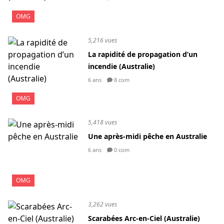
OMG
5,216 vues
La rapidité de propagation d’un
incendie (Australie)
6 ans
8 com
OMG
5,418 vues
Une après-midi pêche en Australie
6 ans
0 com
OMG
3,262 vues
Scarabées Arc-en-Ciel (Australie)