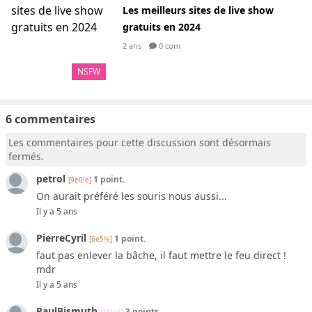
Les meilleurs sites de live show
gratuits en 2024
2 ans
0 com
NSFW
6 commentaires
Les commentaires pour cette discussion sont désormais
fermés.
petrol
1 point.
[9e0!e]
On aurait préféré les souris nous aussi...
Il y a 5 ans
PierreCyril
1 point.
[6e5!e]
faut pas enlever la bâche, il faut mettre le feu direct !
mdr
Il y a 5 ans
PaulBismuth
3 points.