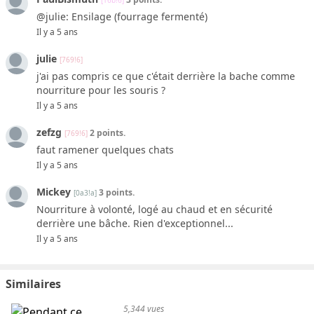
[16b!6]
@julie: Ensilage (fourrage fermenté)
Il y a 5 ans
julie
[769!6]
j'ai pas compris ce que c'était derrière la bache comme
nourriture pour les souris ?
Il y a 5 ans
zefzg
2 points.
[769!6]
faut ramener quelques chats
Il y a 5 ans
Mickey
3 points.
[0a3!a]
Nourriture à volonté, logé au chaud et en sécurité
derrière une bâche. Rien d'exceptionnel...
Il y a 5 ans
Similaires
5,344 vues