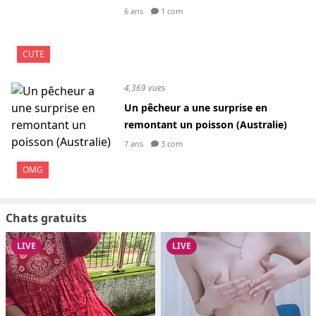
6 ans
1 com
CUTE
4,369 vues
Un pêcheur a une surprise en
remontant un poisson (Australie)
7 ans
3 com
OMG
Chats gratuits