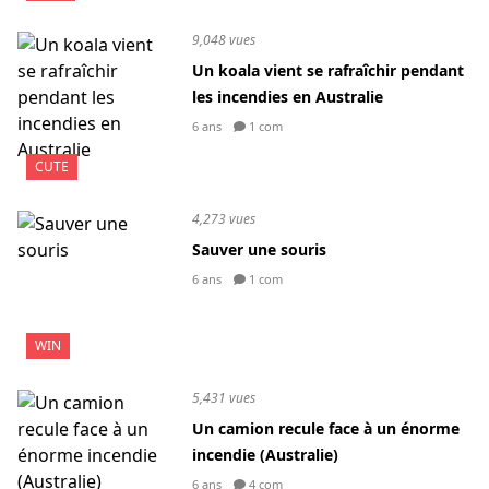
9,048 vues
Un koala vient se rafraîchir pendant
les incendies en Australie
6 ans
1 com
CUTE
4,273 vues
Sauver une souris
6 ans
1 com
WIN
5,431 vues
Un camion recule face à un énorme
incendie (Australie)
6 ans
4 com