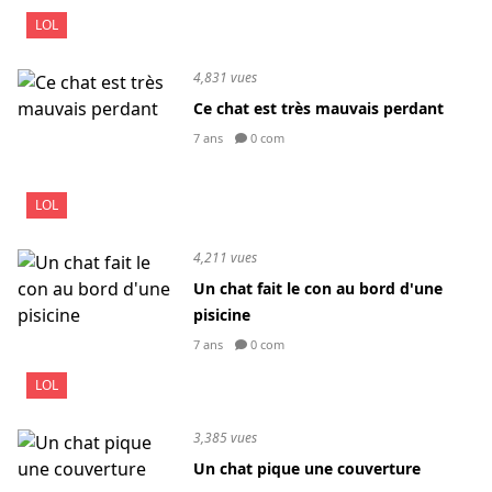
LOL
4,831 vues
Ce chat est très mauvais perdant
7 ans
0 com
LOL
4,211 vues
Un chat fait le con au bord d'une
pisicine
7 ans
0 com
LOL
3,385 vues
Un chat pique une couverture