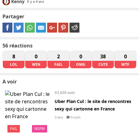
Kenny
Il y a 4 ans
Partager
56
réactions
8
0
2
0
38
0
LOL
WIN
FAIL
OMG
CUTE
WTF
A voir
93,609 vues
Uber Plan Cul : le site de rencontres
sexy qui cartonne en France
3 ans
0 com
FAIL
NSFW