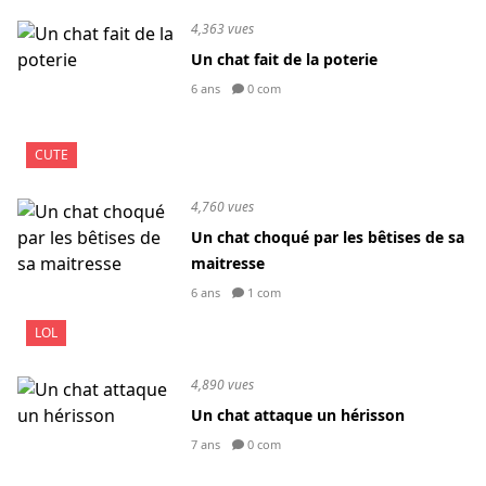
4,363 vues
Un chat fait de la poterie
6 ans
0 com
CUTE
4,760 vues
Un chat choqué par les bêtises de sa
maitresse
6 ans
1 com
LOL
4,890 vues
Un chat attaque un hérisson
7 ans
0 com