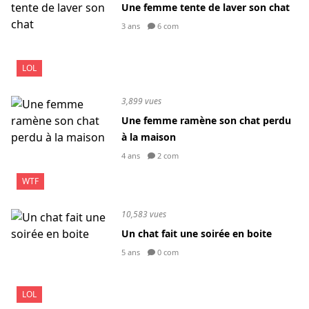
Une femme tente de laver son chat
3 ans
6 com
LOL
3,899 vues
Une femme ramène son chat perdu
à la maison
4 ans
2 com
WTF
10,583 vues
Un chat fait une soirée en boite
5 ans
0 com
LOL