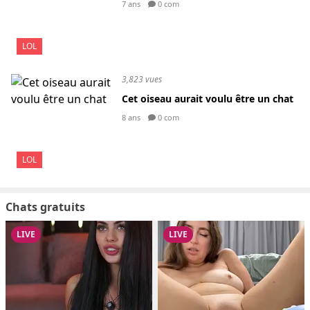
7 ans
0 com
LOL
3,823 vues
Cet oiseau aurait voulu être un chat
8 ans
0 com
LOL
Chats gratuits