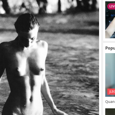
Popu
JLB
Quand