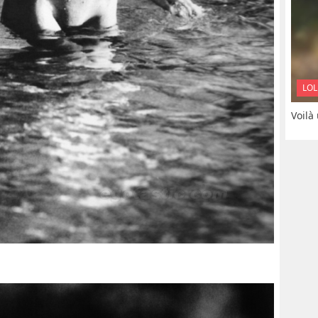
LOL
Voilà