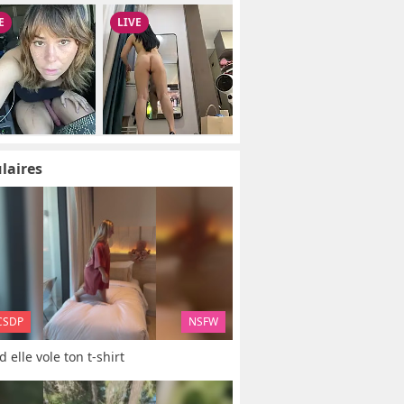
laires
CSDP
NSFW
 elle vole ton t-shirt