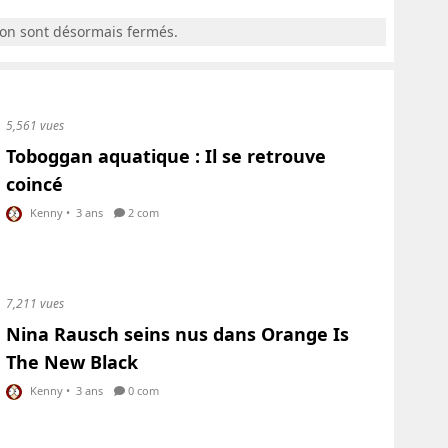
ion sont désormais fermés.
5,561 vues
Toboggan aquatique : Il se retrouve
coincé
Kenny
•
3 ans
2 com
7,211 vues
Nina Rausch seins nus dans Orange Is
The New Black
Kenny
•
3 ans
0 com