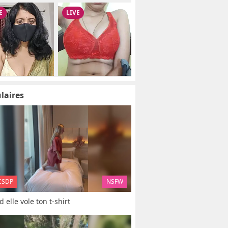
laires
CSDP
NSFW
 elle vole ton t-shirt