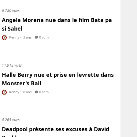
6,780 vues
Angela Morena nue dans le film Bata pa
si Sabel
Kenny
•
3 ans
0 com
11,913 vues
Halle Berry nue et prise en levrette dans
Monster's Ball
Kenny
•
8 ans
0 com
4,265 vues
Deadpool présente ses excuses à David