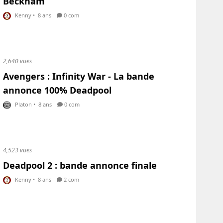
Beckham
Kenny
•
8 ans
0 com
2,640 vues
Avengers : Infinity War - La bande
annonce 100% Deadpool
Platon
•
8 ans
0 com
4,523 vues
Deadpool 2 : bande annonce finale
Kenny
•
8 ans
2 com