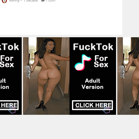
Kenny
•
1 decade
1 com