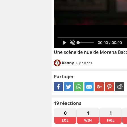
00:00 / 00:00
Une scène de nue de Morena Bacca
Kenny
Il y a 8 ans
Partager
19
réactions
0
1
1
LOL
WIN
FAIL