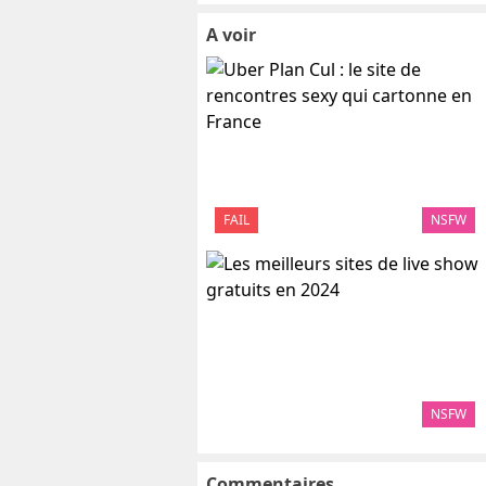
A voir
FAIL
NSFW
NSFW
Commentaires