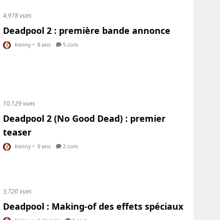
4,978 vues
Deadpool 2 : première bande annonce
Kenny
•
8 ans
5 com
10,129 vues
Deadpool 2 (No Good Dead) : premier
teaser
Kenny
•
9 ans
2 com
3,720 vues
Deadpool : Making-of des effets spéciaux