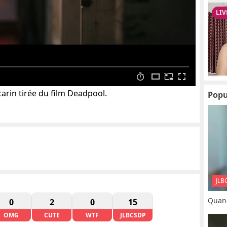
rin tirée du film Deadpool.
Popu
JLB
Quand
0
2
0
15
OMG
CUTE
WTF
JLBCSDP