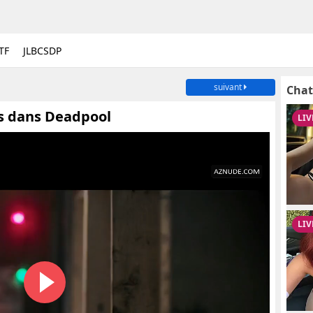
TF
JLBCSDP
suivant
Chat
s dans Deadpool