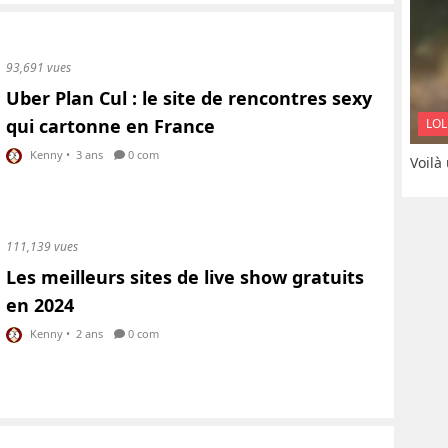
93,691 vues
Uber Plan Cul : le site de rencontres sexy
qui cartonne en France
LOL
Kenny
•
3 ans
0 com
Voilà
111,139 vues
Les meilleurs sites de live show gratuits
en 2024
Kenny
•
2 ans
0 com