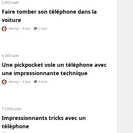
5,002 vues
Faire tomber son téléphone dans la
voiture
Kenny
•
4 ans
2 com
6,565 vues
Une pickpocket vole un téléphone avec
une impressionnante technique
Kenny
•
4 ans
3 com
11,956 vues
Impressionnants tricks avec un
téléphone