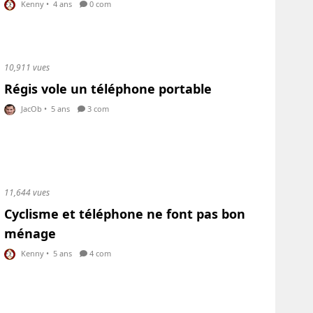
Kenny
•
4 ans
0 com
10,911 vues
Régis vole un téléphone portable
JacOb
•
5 ans
3 com
11,644 vues
Cyclisme et téléphone ne font pas bon
ménage
Kenny
•
5 ans
4 com