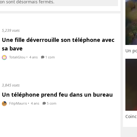
ion sont désormais fermés.
5,239 vues
Une fille déverrouille son téléphone avec
sa bave
Un po
TotaliGlou
•
4 ans
1 com
3,845 vues
Un téléphone prend feu dans un bureau
FilipMauris
•
4 ans
5 com
Coïnc