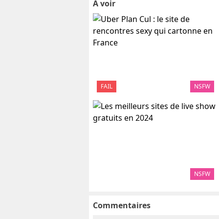
A voir
FAIL
NSFW
NSFW
Commentaires