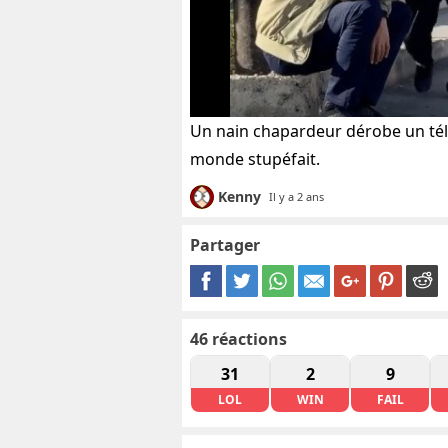
Un nain chapardeur dérobe un télé
monde stupéfait.
Kenny
Il y a 2 ans
Partager
46
réactions
31
2
9
LOL
WIN
FAIL