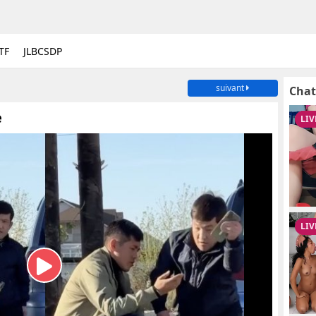
TF
JLBCSDP
suivant
Chat
e