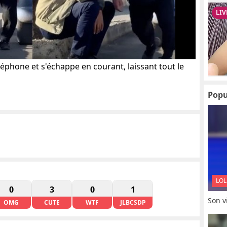
phone et s'échappe en courant, laissant tout le
Popu
LOL
0
3
0
1
Son vi
OMG
CUTE
WTF
JLBCSDP