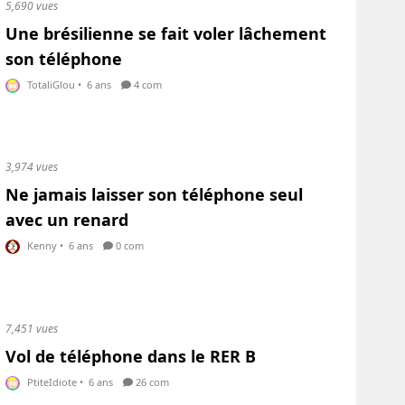
5,690 vues
Une brésilienne se fait voler lâchement
son téléphone
TotaliGlou
•
6 ans
4 com
3,974 vues
Ne jamais laisser son téléphone seul
avec un renard
Kenny
•
6 ans
0 com
7,451 vues
Vol de téléphone dans le RER B
PtiteIdiote
•
6 ans
26 com