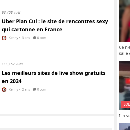
93,708 vues
Uber Plan Cul : le site de rencontres sexy
qui cartonne en France
Kenny
•
3 ans
0 com
Ce n'
salle
111,157 vues
Les meilleurs sites de live show gratuits
en 2024
Kenny
•
2 ans
0 com
LOL
Il a 