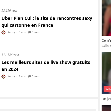
93,690 vues
Uber Plan Cul : le site de rencontres sexy
qui cartonne en France
Kenny
•
3 ans
0 com
Ce n'
salle
111,134 vues
Les meilleurs sites de live show gratuits
en 2024
Kenny
•
2 ans
0 com
WI
Un je