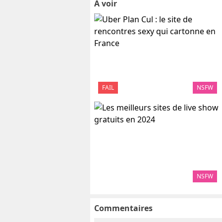
A voir
FAIL
NSFW
NSFW
Commentaires