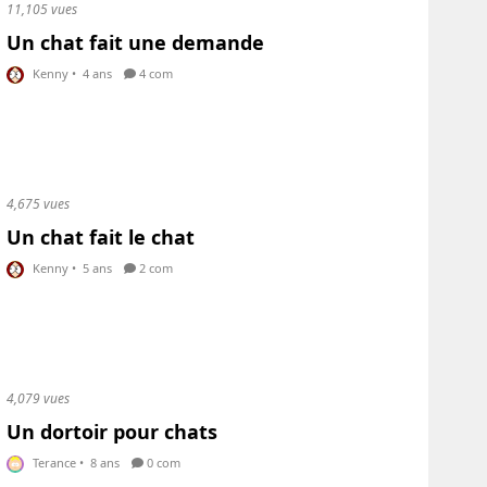
11,105 vues
Un chat fait une demande
Kenny
•
4 ans
4 com
4,675 vues
Un chat fait le chat
Kenny
•
5 ans
2 com
4,079 vues
Un dortoir pour chats
Terance
•
8 ans
0 com