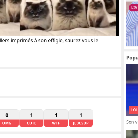
llers imprimés à son effigie, saurez vous le
Popu
LOL
0
1
1
1
Son vi
OMG
CUTE
WTF
JLBCSDP