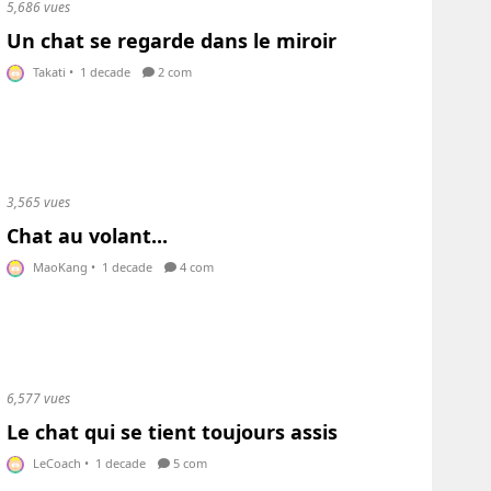
5,686 vues
Un chat se regarde dans le miroir
Takati
•
1 decade
2 com
3,565 vues
Chat au volant...
MaoKang
•
1 decade
4 com
6,577 vues
Le chat qui se tient toujours assis
LeCoach
•
1 decade
5 com