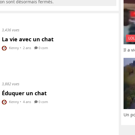
ion sont désormais fermés.
3,436 vues
La vie avec un chat
LOL
Kenny
•
2 ans
0 com
Il a 
3,882 vues
Éduquer un chat
Kenny
•
4 ans
0 com
Un po