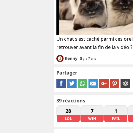
Un chat s'est caché parmi ces orei
retrouver avant la fin de la vidéo ?
Kenny
Il y a 7 ans
Partager
39
réactions
28
7
1
LOL
WIN
FAIL