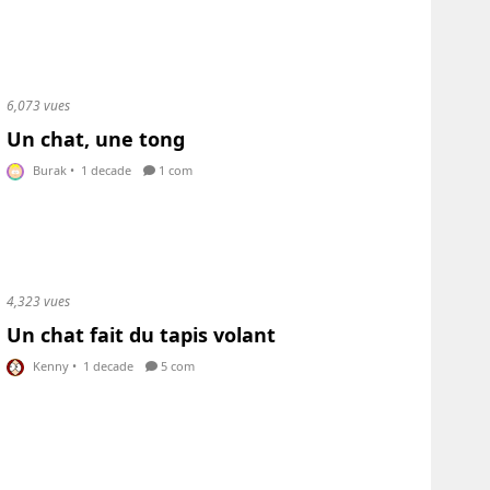
6,073 vues
Un chat, une tong
Burak
•
1 decade
1 com
4,323 vues
Un chat fait du tapis volant
Kenny
•
1 decade
5 com