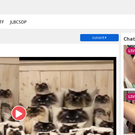
TF
JLBCSDP
suivant
Chat