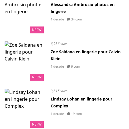
Alessandra Ambrosio photos en
lingerie
1 decade
34 com
NSFW
6,936 vues
Zoe Saldana en lingerie pour Calvin
Klein
1 decade
9 com
NSFW
9,815 vues
Lindsay Lohan en lingerie pour
Complex
1 decade
19 com
NSFW