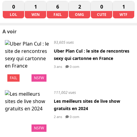
0
1
6
2
0
1
LOL
WIN
FAIL
OMG
CUTE
WTF
A voir
93,605 vues
Uber Plan Cul : le site de rencontres
sexy qui cartonne en France
3 ans
0 com
FAIL
NSFW
111,002 vues
Les meilleurs sites de live show
gratuits en 2024
2 ans
0 com
NSFW