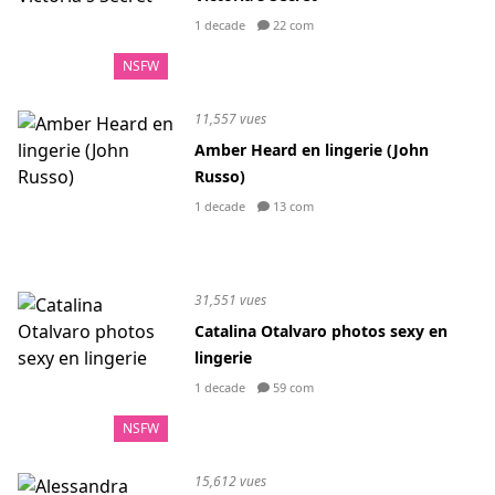
1 decade
22 com
NSFW
11,557 vues
Amber Heard en lingerie (John
Russo)
1 decade
13 com
31,551 vues
Catalina Otalvaro photos sexy en
lingerie
1 decade
59 com
NSFW
15,612 vues