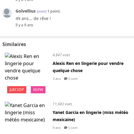
Golvellius
1 point.
[cea!e]
49 ans... de rêve !
Il y a 9 ans
Similaires
4,847 vues
Alexis Ren en lingerie pour vendre
quelque chose
3 ans
0 com
JLBCSDP
NSFW
11,683 vues
Yanet Garcia en lingerie (miss météo
mexicaine)
9 ans
5 com