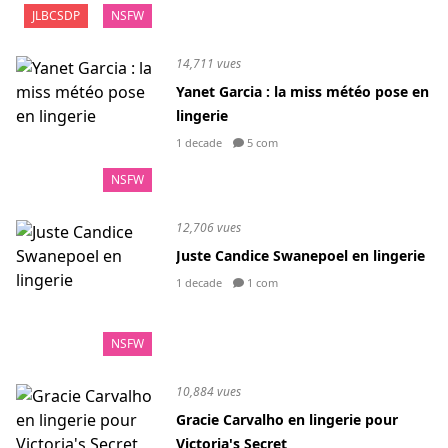
JLBCSDP
NSFW
14,711 vues
Yanet Garcia : la miss météo pose en
lingerie
1 decade
5 com
NSFW
12,706 vues
Juste Candice Swanepoel en lingerie
1 decade
1 com
NSFW
10,884 vues
Gracie Carvalho en lingerie pour
Victoria's Secret