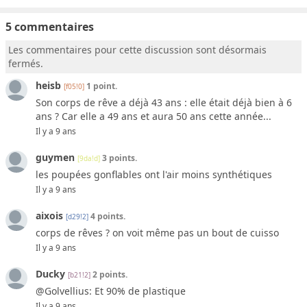
5 commentaires
Les commentaires pour cette discussion sont désormais
fermés.
heisb
1 point.
[f05!0]
Son corps de rêve a déjà 43 ans : elle était déjà bien à 6
ans ? Car elle a 49 ans et aura 50 ans cette année...
Il y a 9 ans
guymen
3 points.
[9da!d]
les poupées gonflables ont l'air moins synthétiques
Il y a 9 ans
aixois
4 points.
[d29!2]
corps de rêves ? on voit même pas un bout de cuisso
Il y a 9 ans
Ducky
2 points.
[b21!2]
@Golvellius: Et 90% de plastique
Il y a 9 ans