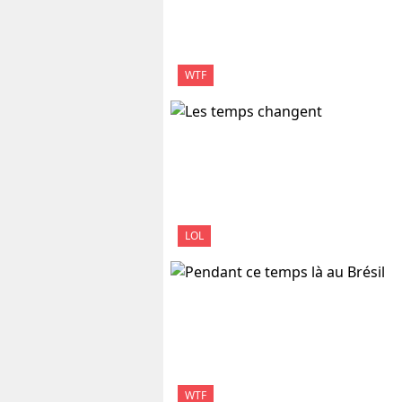
WTF
LOL
WTF