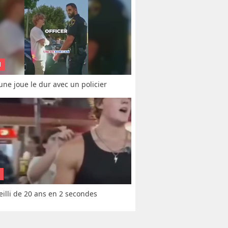
N
une joue le dur avec un policier
vieilli de 20 ans en 2 secondes