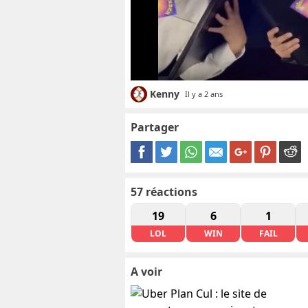
Kenny
Il y a 2 ans
Partager
57
réactions
19
6
1
LOL
WIN
FAIL
A voir