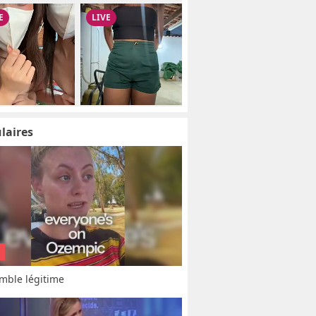
laires
mble légitime