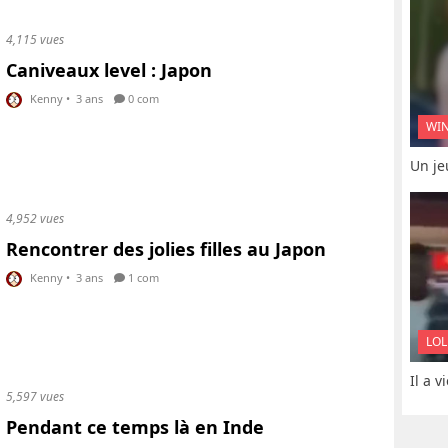
4,115 vues
Caniveaux level : Japon
Kenny
•
3 ans
0 com
WI
Un je
4,952 vues
Rencontrer des jolies filles au Japon
Kenny
•
3 ans
1 com
LOL
Il a 
5,597 vues
Pendant ce temps là en Inde