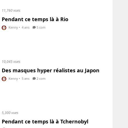
11,760 vues
Pendant ce temps là à Rio
Kenny
•
4 ans
5 com
10,045 vues
Des masques hyper réalistes au Japon
Kenny
•
5 ans
2 com
5,300 vues
Pendant ce temps là à Tchernobyl