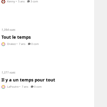
Kenny
•
5 ans
3 com
1,394 vues
Tout le temps
Drakez
•
7 ans
0 com
1,371 vues
Il y a un temps pour tout
LaPoutre
•
7 ans
0 com