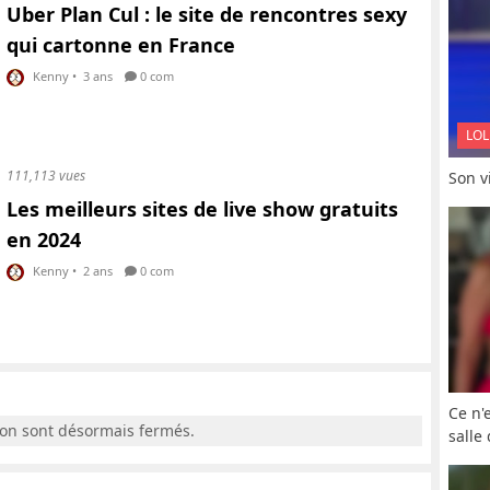
Uber Plan Cul : le site de rencontres sexy
qui cartonne en France
Kenny
•
3 ans
0 com
LOL
111,113 vues
Son vi
Les meilleurs sites de live show gratuits
en 2024
Kenny
•
2 ans
0 com
Ce n'
ion sont désormais fermés.
salle