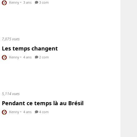
Kenny
•
3 ans
3 com
7,075 vues
Les temps changent
Kenny
•
4 ans
2 com
5,114 vues
Pendant ce temps là au Brésil
Kenny
•
4 ans
4 com