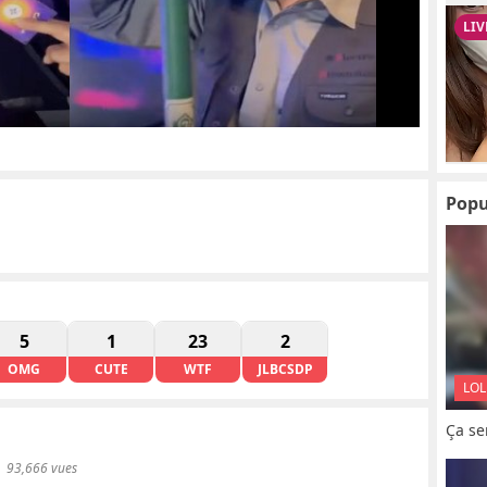
Popu
5
1
23
2
OMG
CUTE
WTF
JLBCSDP
LOL
Ça se
93,666 vues