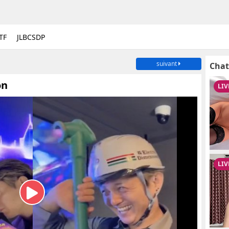
TF
JLBCSDP
suivant
Chat
on