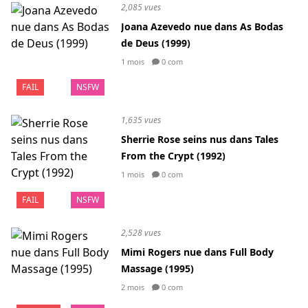
2,085 vues
Joana Azevedo nue dans As Bodas
de Deus (1999)
1 mois
0 com
FAIL
NSFW
1,635 vues
Sherrie Rose seins nus dans Tales
From the Crypt (1992)
1 mois
0 com
FAIL
NSFW
2,528 vues
Mimi Rogers nue dans Full Body
Massage (1995)
2 mois
0 com