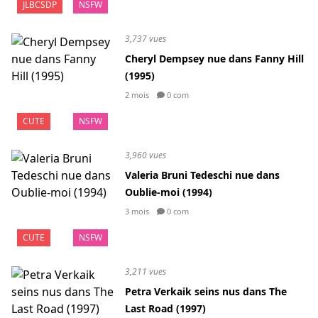
JLBCSDP
NSFW
3,737 vues
Cheryl Dempsey nue dans Fanny Hill
(1995)
2 mois
0 com
CUTE
NSFW
3,960 vues
Valeria Bruni Tedeschi nue dans
Oublie-moi (1994)
3 mois
0 com
CUTE
NSFW
3,211 vues
Petra Verkaik seins nus dans The
Last Road (1997)