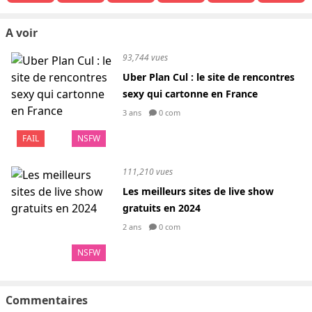
A voir
93,744 vues
Uber Plan Cul : le site de rencontres
sexy qui cartonne en France
3 ans
0 com
FAIL
NSFW
111,210 vues
Les meilleurs sites de live show
gratuits en 2024
2 ans
0 com
NSFW
Commentaires