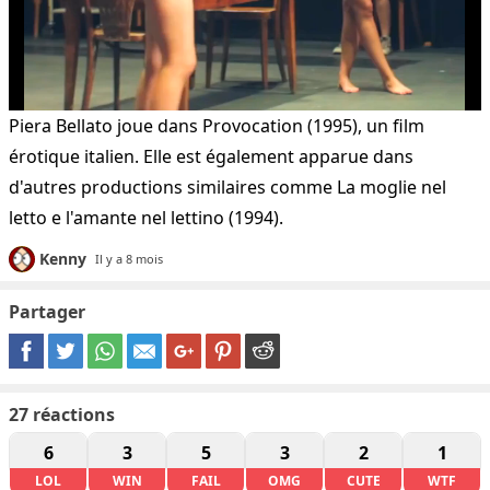
Piera Bellato joue dans Provocation (1995), un film
érotique italien. Elle est également apparue dans
d'autres productions similaires comme La moglie nel
letto e l'amante nel lettino (1994).
Kenny
Il y a 8 mois
Partager
27
réactions
6
3
5
3
2
1
LOL
WIN
FAIL
OMG
CUTE
WTF