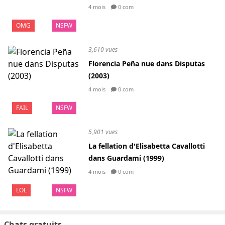
4 mois
0 com
OMG
NSFW
3,610 vues
Florencia Peña nue dans Disputas
(2003)
4 mois
0 com
FAIL
NSFW
5,901 vues
La fellation d'Elisabetta Cavallotti
dans Guardami (1999)
4 mois
0 com
LOL
NSFW
Chats gratuits