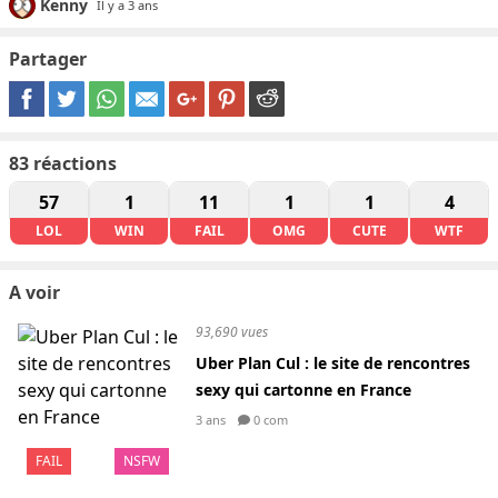
Kenny
Il y a 3 ans
Partager
83
réactions
57
1
11
1
1
4
LOL
WIN
FAIL
OMG
CUTE
WTF
A voir
93,690 vues
Uber Plan Cul : le site de rencontres
sexy qui cartonne en France
3 ans
0 com
FAIL
NSFW