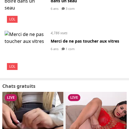
dans un seau
6 ans
3 com
LOL
4,786 vues
Merci de ne pas toucher aux vitres
6 ans
1 com
LOL
Chats gratuits