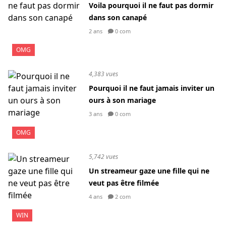
Voila pourquoi il ne faut pas dormir
dans son canapé
2 ans
0 com
OMG
4,383 vues
Pourquoi il ne faut jamais inviter un
ours à son mariage
3 ans
0 com
OMG
5,742 vues
Un streameur gaze une fille qui ne
veut pas être filmée
4 ans
2 com
WIN