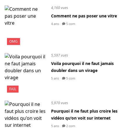
4,160 vues
Comment ne pas poser une vitre
4 ans
5 com
OMG
5,597 vues
Voila pourquoi il ne faut jamais
doubler dans un virage
5 ans
5 com
FAIL
5,970 vues
Pourquoi il ne faut plus croire les
vidéos qu'on voit sur internet
5 ans
2 com