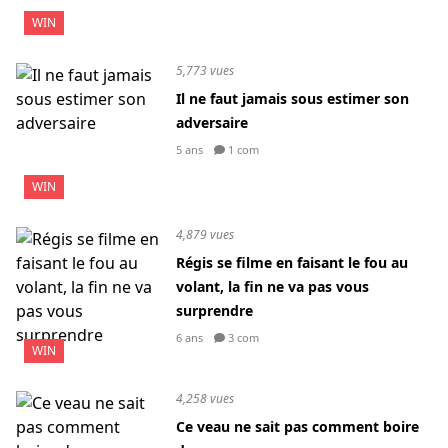
WIN
5,773 vues
Il ne faut jamais sous estimer son
adversaire
5 ans
1 com
WIN
4,879 vues
Régis se filme en faisant le fou au
volant, la fin ne va pas vous
surprendre
6 ans
3 com
WIN
4,258 vues
Ce veau ne sait pas comment boire