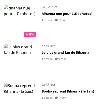
28,856 vues
Rihanna nue pour LUI (photos)
1 decade
11 com
NSFW
5,555 vues
Le plus grand fan de Rihanna
1 decade
0 com
6,975 vues
Booba reprend Rihanna (Je Sais)
1 decade
14 com