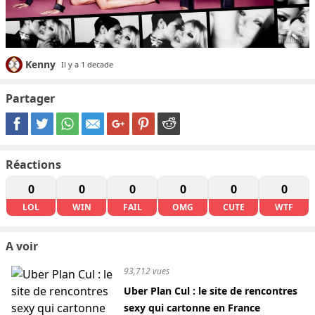
Kenny
Il y a 1 decade
Partager
Réactions
0
0
0
0
0
0
LOL
WIN
FAIL
OMG
CUTE
WTF
A voir
93,712 vues
Uber Plan Cul : le site de rencontres
sexy qui cartonne en France