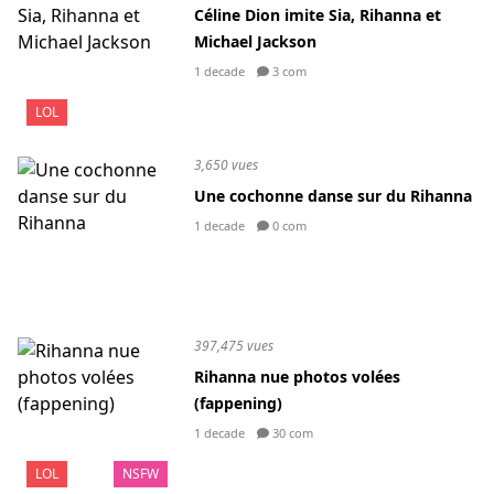
Céline Dion imite Sia, Rihanna et
Michael Jackson
1 decade
3 com
LOL
3,650 vues
Une cochonne danse sur du Rihanna
1 decade
0 com
397,475 vues
Rihanna nue photos volées
(fappening)
1 decade
30 com
LOL
NSFW