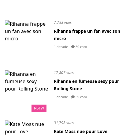
7,758 vues
Rihanna frappe un fan avec son
micro
1 decade
30 com
17,807 vues
Rihanna en fumeuse sexy pour
Rolling Stone
1 decade
39 com
NSFW
31,798 vues
Kate Moss nue pour Love