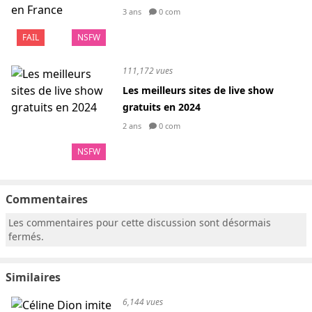
3 ans
0 com
FAIL
NSFW
111,172 vues
Les meilleurs sites de live show
gratuits en 2024
2 ans
0 com
NSFW
Commentaires
Les commentaires pour cette discussion sont désormais
fermés.
Similaires
6,144 vues