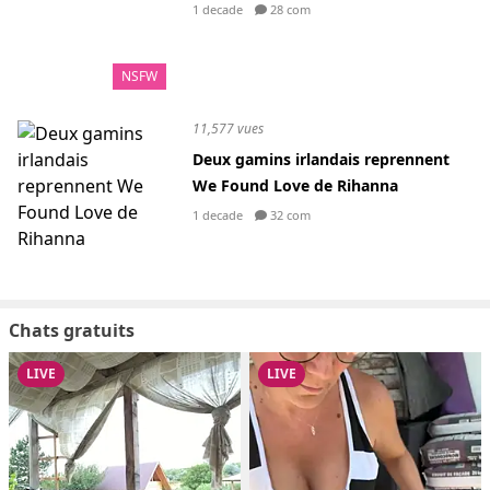
1 decade
28 com
NSFW
11,577 vues
Deux gamins irlandais reprennent
We Found Love de Rihanna
1 decade
32 com
Chats gratuits