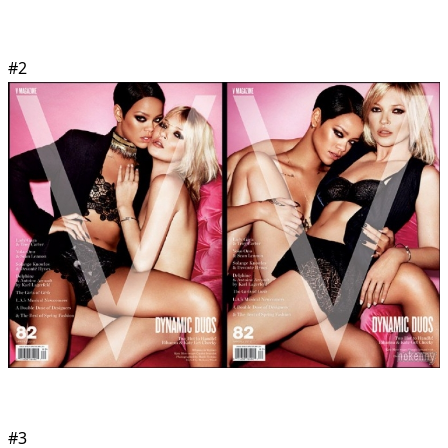
#2
#3