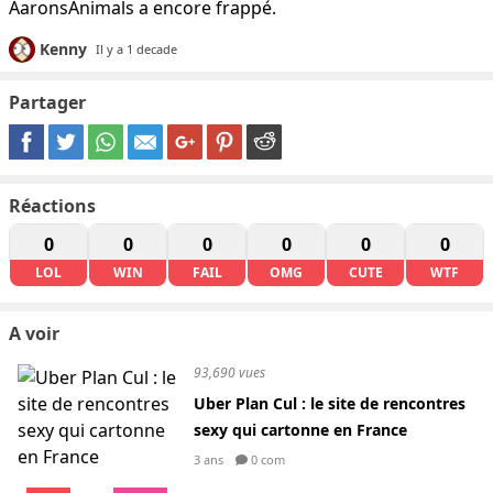
AaronsAnimals a encore frappé.
Kenny
Il y a 1 decade
Partager
Réactions
0
0
0
0
0
0
LOL
WIN
FAIL
OMG
CUTE
WTF
A voir
93,690 vues
Uber Plan Cul : le site de rencontres
sexy qui cartonne en France
3 ans
0 com