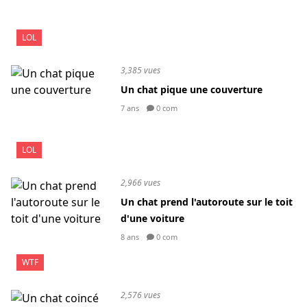
LOL
3,385 vues
Un chat pique une couverture
7 ans
0 com
LOL
2,966 vues
Un chat prend l'autoroute sur le toit
d'une voiture
8 ans
0 com
WTF
2,576 vues