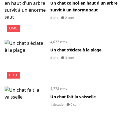
Un chat coincé en haut d'un arbre
survit à un énorme saut
8 ans
2 com
OMG
4,077 vues
Un chat s'éclate à la plage
8 ans
3 com
CUTE
3,778 vues
Un chat fait la vaisselle
1 decade
0 com