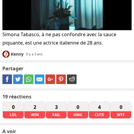
Simona Tabasco, à ne pas confondre avec la sauce
piquante, est une actrice italienne de 28 ans.
Kenny
Il y a 3 ans
Partager
19
réactions
0
2
3
0
4
0
LOL
WIN
FAIL
OMG
CUTE
WTF
A voir