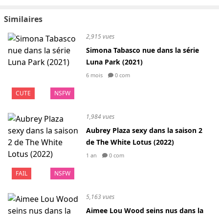
Similaires
2,915 vues
Simona Tabasco nue dans la série
Luna Park (2021)
6 mois
0 com
CUTE
NSFW
1,984 vues
Aubrey Plaza sexy dans la saison 2
de The White Lotus (2022)
1 an
0 com
FAIL
NSFW
5,163 vues
Aimee Lou Wood seins nus dans la