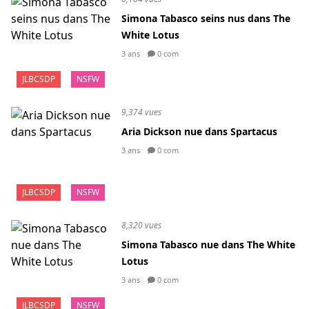
Simona Tabasco seins nus dans The
White Lotus
3 ans
0 com
JLBCSDP
NSFW
9,374 vues
Aria Dickson nue dans Spartacus
3 ans
0 com
JLBCSDP
NSFW
8,320 vues
Simona Tabasco nue dans The White
Lotus
3 ans
0 com
JLBCSDP
NSFW