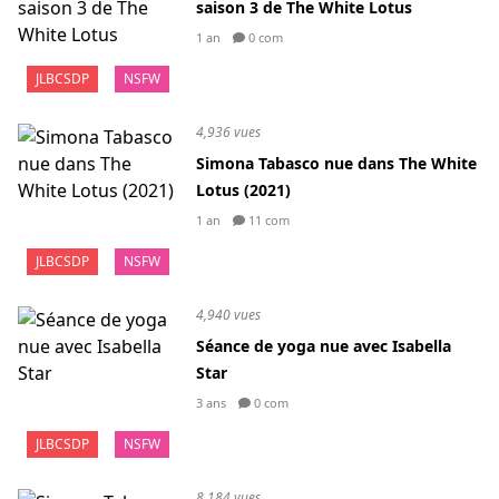
saison 3 de The White Lotus
1 an
0 com
JLBCSDP
NSFW
4,936 vues
Simona Tabasco nue dans The White
Lotus (2021)
1 an
11 com
JLBCSDP
NSFW
4,940 vues
Séance de yoga nue avec Isabella
Star
3 ans
0 com
JLBCSDP
NSFW
8,184 vues