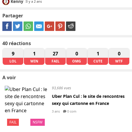
Kenny
Il y a 2 ans
Partager
40
réactions
9
1
27
0
1
0
LOL
WIN
FAIL
OMG
CUTE
WTF
A voir
93,686 vues
Uber Plan Cul : le site de rencontres
sexy qui cartonne en France
3 ans
0 com
FAIL
NSFW