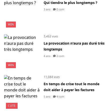
Qui tiendra le plus longtemps ?
3 ans
0 com
WIN
5,462 vues
La provocation n'aura pas duré très
longtemps
4 ans
2 com
WIN
11,084 vues
En temps de crise tout le monde
doit aider à payer les factures
5 ans
4 com
CUTE