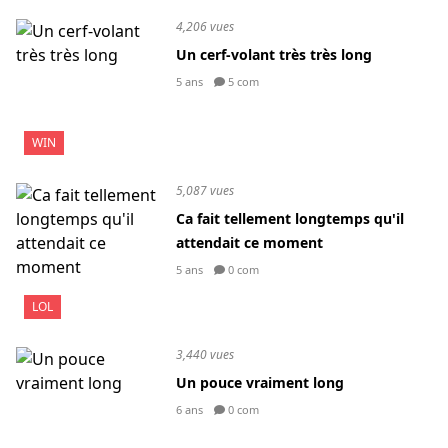
4,206 vues
Un cerf-volant très très long
5 ans
5 com
WIN
5,087 vues
Ca fait tellement longtemps qu'il
attendait ce moment
5 ans
0 com
LOL
3,440 vues
Un pouce vraiment long
6 ans
0 com