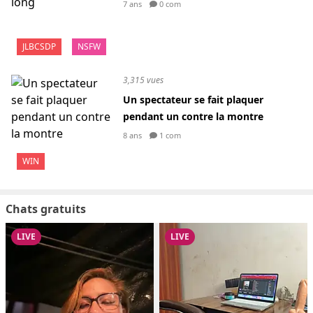
7 ans
0 com
JLBCSDP
NSFW
3,315 vues
Un spectateur se fait plaquer
pendant un contre la montre
8 ans
1 com
WIN
Chats gratuits