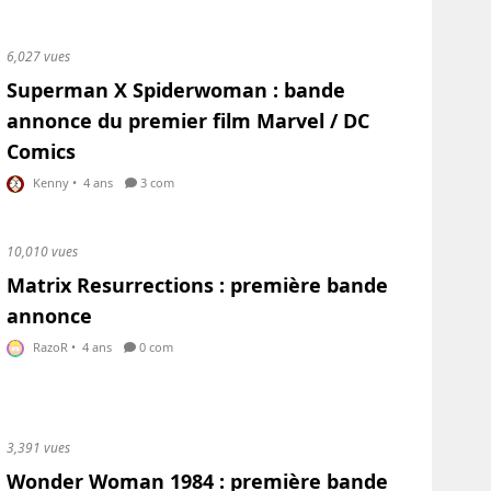
6,027 vues
Superman X Spiderwoman : bande
annonce du premier film Marvel / DC
Comics
Kenny
•
4 ans
3 com
10,010 vues
Matrix Resurrections : première bande
annonce
RazoR
•
4 ans
0 com
3,391 vues
Wonder Woman 1984 : première bande