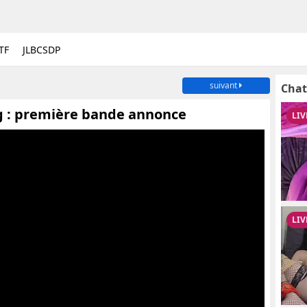
TF
JLBCSDP
suivant
Chat
 : première bande annonce