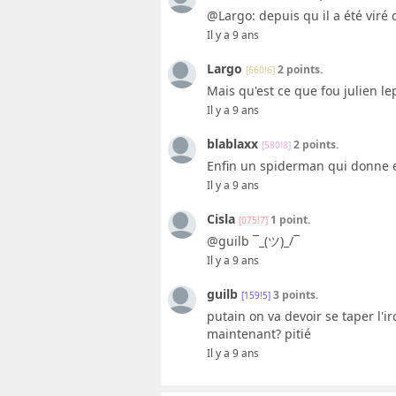
@Largo: depuis qu il a été viré d
Il y a 9 ans
Largo
2 points.
[660!6]
Mais qu'est ce que fou julien lep
Il y a 9 ans
blablaxx
2 points.
[580!8]
Enfin un spiderman qui donne en
Il y a 9 ans
Cisla
1 point.
[075!7]
@guilb ¯_(ツ)_/¯
Il y a 9 ans
guilb
3 points.
[159!5]
putain on va devoir se taper l'i
maintenant? pitié
Il y a 9 ans