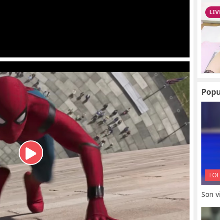
Popu
LOL
Son vi