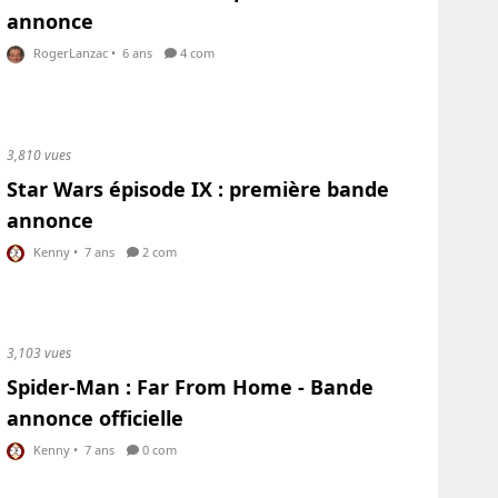
annonce
RogerLanzac
•
6 ans
4 com
3,810 vues
Star Wars épisode IX : première bande
annonce
Kenny
•
7 ans
2 com
3,103 vues
Spider-Man : Far From Home - Bande
annonce officielle
Kenny
•
7 ans
0 com