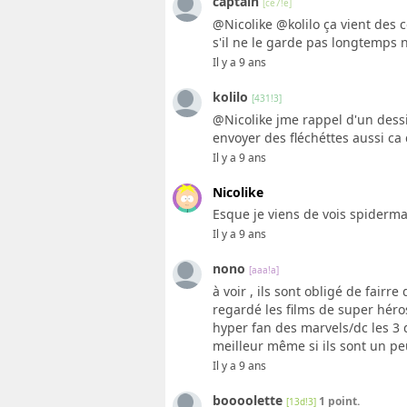
captain
[ce7!e]
@Nicolike @kolilo ça vient des
s'il ne le garde pas longtemps
Il y a 9 ans
kolilo
[431!3]
@Nicolike jme rappel d'un dessin
envoyer des fléchéttes aussi ca
Il y a 9 ans
Nicolike
Esque je viens de vois spiderma
Il y a 9 ans
nono
[aaa!a]
à voir , ils sont obligé de fair
regardé les films de super héro
hyper fan des marvels/dc les 3 
meilleur même si ils sont un pe
Il y a 9 ans
boooolette
1 point.
[13d!3]