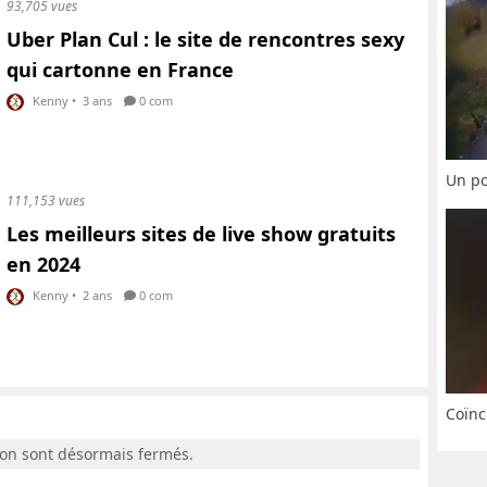
93,705 vues
Uber Plan Cul : le site de rencontres sexy
qui cartonne en France
Kenny
•
3 ans
0 com
Un po
111,153 vues
Les meilleurs sites de live show gratuits
en 2024
Kenny
•
2 ans
0 com
Coïnc
ion sont désormais fermés.