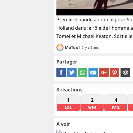
Première bande annonce pour Sp
Holland dans le rôle de l'homme a
Tomei et Michael Keaton. Sortie le 
MaTouf
Il y a 9 ans
Partager
8
réactions
1
2
4
LOL
WIN
FAIL
A voir