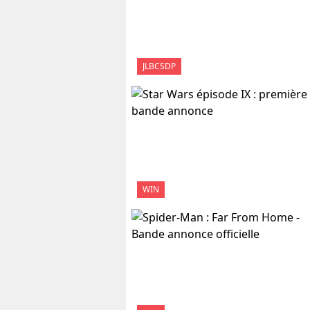
JLBCSDP
WIN