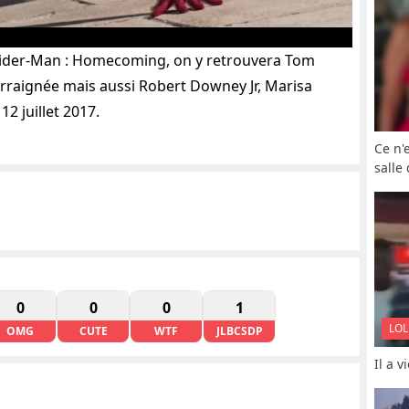
ider-Man : Homecoming, on y retrouvera Tom
rraignée mais aussi Robert Downey Jr, Marisa
12 juillet 2017.
Ce n'
salle
0
0
0
1
LOL
OMG
CUTE
WTF
JLBCSDP
Il a 