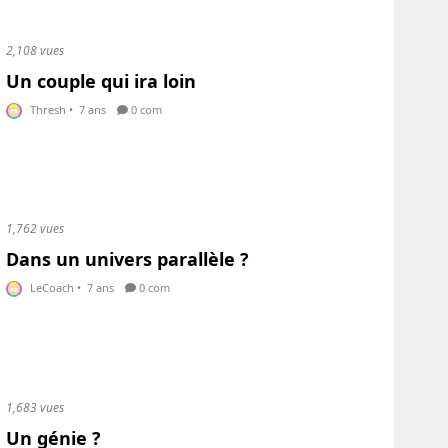
2,108 vues
Un couple qui ira loin
Thresh
•
7 ans
0 com
1,762 vues
Dans un univers parallèle ?
LeCoach
•
7 ans
0 com
1,683 vues
Un génie ?