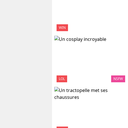
WIN
LOL
NSFW