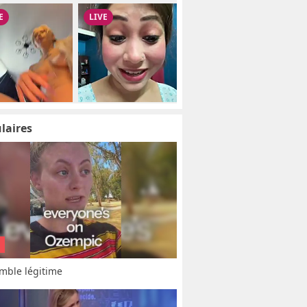
laires
mble légitime