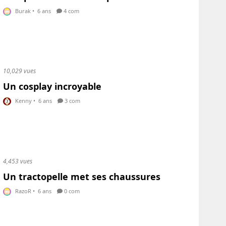
Burak
•
6 ans
4 com
10,029 vues
Un cosplay incroyable
Kenny
•
6 ans
3 com
4,453 vues
Un tractopelle met ses chaussures
RazoR
•
6 ans
0 com