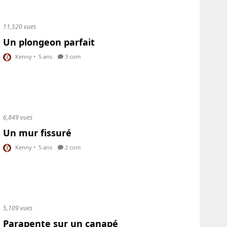
11,520 vues
Un plongeon parfait
Kenny
•
5 ans
3 com
6,849 vues
Un mur fissuré
Kenny
•
5 ans
2 com
5,109 vues
Parapente sur un canapé