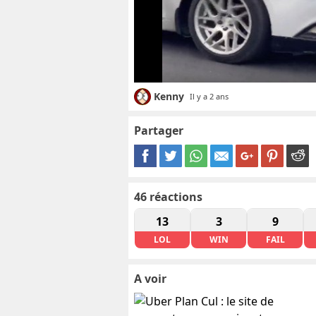
Kenny
Il y a 2 ans
Partager
46
réactions
13
3
9
LOL
WIN
FAIL
A voir