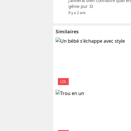
J'aimerai bien connaître quel e
génie pur :D
Il y a 2 ans
Similaires
LOL