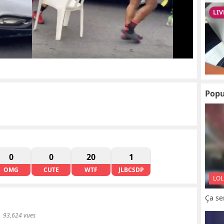
Popu
0
0
20
1
OMG
CUTE
WTF
JLBCSDP
LOL
Ça se
93,624 vues