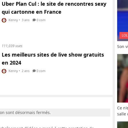
Uber Plan Cul : le site de rencontres sexy
qui cartonne en France
Kenny
•
3 ans
0 com
LOL
111,039 vues
Son vi
Les meilleurs sites de live show gratuits
en 2024
Kenny
•
2 ans
0 com
Ce n'
ion sont désormais fermés.
salle