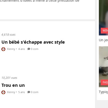
nchaînement d'idées a mené à cette prestation de
WI
4,618 vues
Un je
Un bébé s'échappe avec style
Kenny
•
4 ans
0 com
10,201 vues
FAI
Trou en un
Typiq
Kenny
•
5 ans
0 com