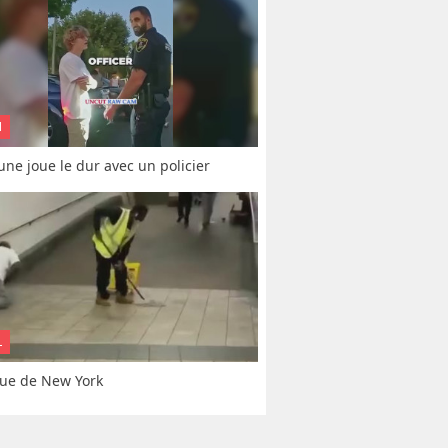
N
une joue le dur avec un policier
L
ue de New York