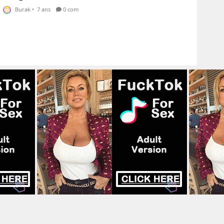
Burak
•
7 ans
0 com