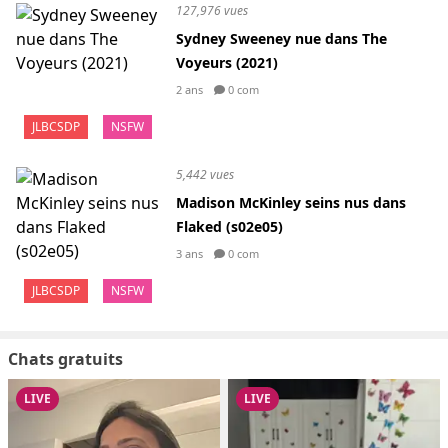
127,976 vues
Sydney Sweeney nue dans The
Voyeurs (2021)
2 ans
0 com
JLBCSDP
NSFW
5,442 vues
Madison McKinley seins nus dans
Flaked (s02e05)
3 ans
0 com
JLBCSDP
NSFW
Chats gratuits