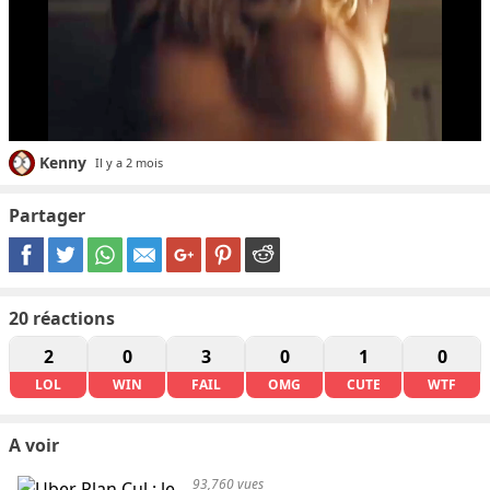
Kenny
Il y a 2 mois
Partager
20
réactions
2
0
3
0
1
0
LOL
WIN
FAIL
OMG
CUTE
WTF
A voir
93,760 vues