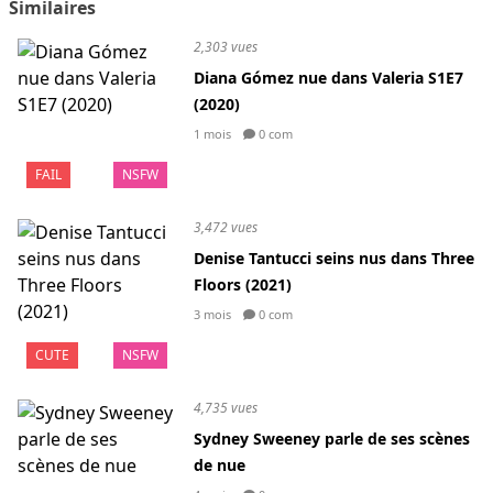
Similaires
2,303 vues
Diana Gómez nue dans Valeria S1E7
(2020)
1 mois
0 com
FAIL
NSFW
3,472 vues
Denise Tantucci seins nus dans Three
Floors (2021)
3 mois
0 com
CUTE
NSFW
4,735 vues
Sydney Sweeney parle de ses scènes
de nue