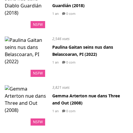
Guardián (2018)
1 an
0 com
NSFW
2,546 vues
Paulina Gaitan seins nus dans
Belascoaran, PI (2022)
1 an
0 com
NSFW
3,821 vues
Gemma Arterton nue dans Three
and Out (2008)
1 an
0 com
NSFW