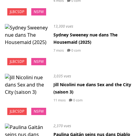
4 mois
0 com
JLBCSDP
NSFW
13,300 vues
Sydney Sweeney nue dans The
Housemaid (2025)
7 mois
0 com
JLBCSDP
NSFW
3,035 vues
Jill Nicolini nue dans Sex and the City
(saison 3)
11 mois
0 com
JLBCSDP
NSFW
2,370 vues
Paulina Gaitán seins nus dans Diablo