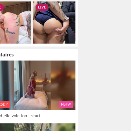
laires
CSDP
NSFW
 elle vole ton t-shirt