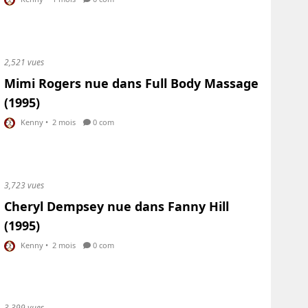
2,521 vues
Mimi Rogers nue dans Full Body Massage
(1995)
Kenny
•
2 mois
0 com
3,723 vues
Cheryl Dempsey nue dans Fanny Hill
(1995)
Kenny
•
2 mois
0 com
3,399 vues