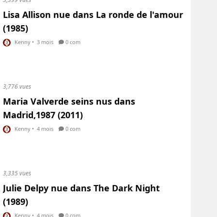
Lisa Allison nue dans La ronde de l'amour
(1985)
Kenny
•
3 mois
0 com
3,776 vues
Maria Valverde seins nus dans
Madrid,1987 (2011)
Kenny
•
4 mois
0 com
3,335 vues
Julie Delpy nue dans The Dark Night
(1989)
Kenny
•
4 mois
0 com