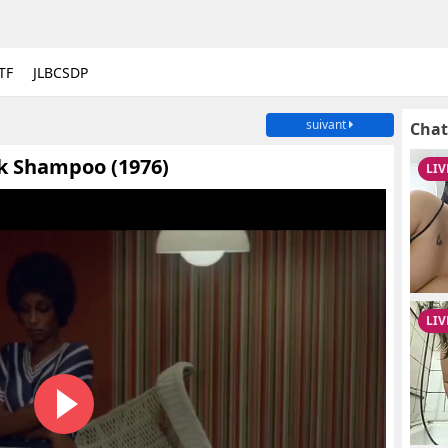
TF
JLBCSDP
suivant
Chat
k Shampoo (1976)