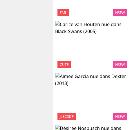
FAIL
NSFW
CUTE
NSFW
JLBCSDP
NSFW