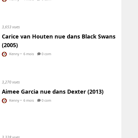
3,653 vues
Carice van Houten nue dans Black Swans
(2005)
Kenny
•
6 mois
0 com
3,270 vues
Aimee Garcia nue dans Dexter (2013)
Kenny
•
6 mois
0 com
3,328 vues