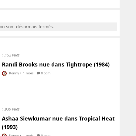
ion sont désormais fermés.
1,152 vues
Randi Brooks nue dans Tightrope (1984)
Kenny
•
1 mois
0 com
1,939 vues
Ashaa Siewkumar nue dans Tropical Heat
(1993)
Kenny
•
1 mois
0 com