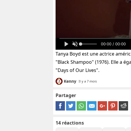
00:00 / 00:00
Tanya Boyd est une actrice améric
"Black Shampoo" (1976). Elle a éga
"Days of Our Lives".
Kenny
Il y a 7 mois
Partager
14
réactions