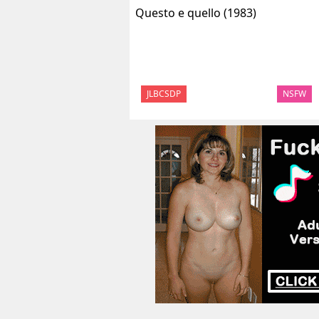
JLBCSDP
NSFW