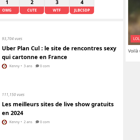
1
2
3
4
OMG
CUTE
WTF
JLBCSDP
LOL
93,704 vues
Uber Plan Cul : le site de rencontres sexy
Voilà
qui cartonne en France
Kenny
•
3 ans
0 com
111,150 vues
Les meilleurs sites de live show gratuits
en 2024
Kenny
•
2 ans
0 com