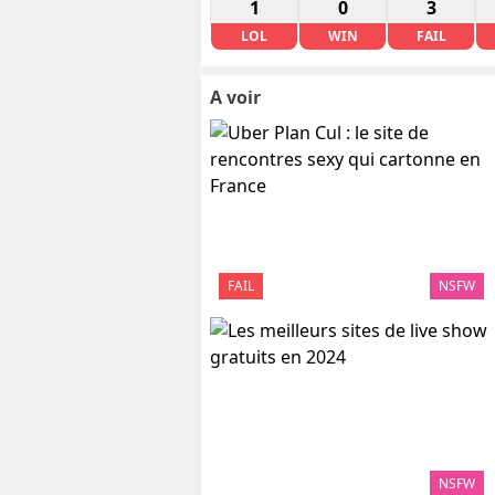
1
0
3
LOL
WIN
FAIL
A voir
FAIL
NSFW
NSFW