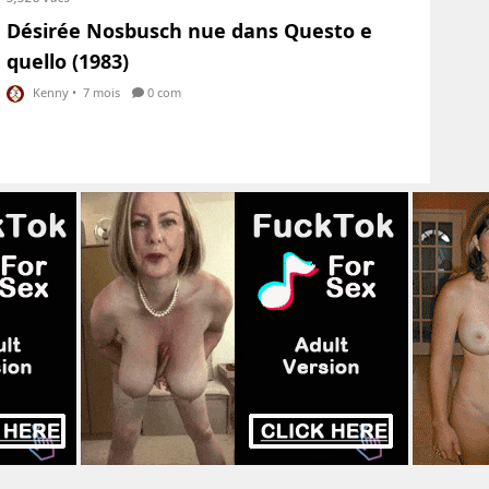
Désirée Nosbusch nue dans Questo e
quello (1983)
Kenny
•
7 mois
0 com