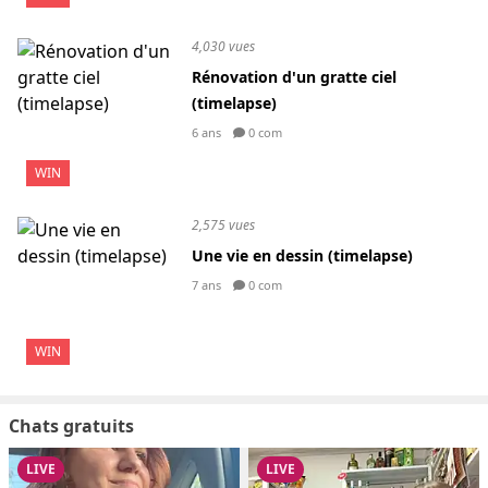
4,030 vues
Rénovation d'un gratte ciel
(timelapse)
6 ans
0 com
WIN
2,575 vues
Une vie en dessin (timelapse)
7 ans
0 com
WIN
Chats gratuits