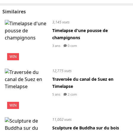
Similaires
3,145 vues
Timelapse d'une pousse de
champignons
3 ans
0 com
WIN
12,775 vues
Traversée du canal de Suez en
Timelapse
5 ans
2 com
WIN
11,002 vues
Sculpture de Buddha sur du bois