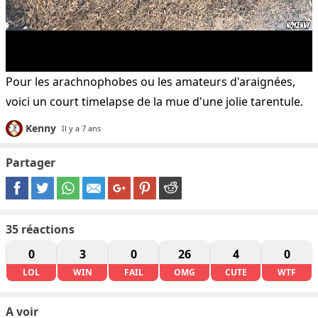
Pour les arachnophobes ou les amateurs d'araignées,
voici un court timelapse de la mue d'une jolie tarentule.
Kenny
Il y a 7 ans
Partager
35
réactions
0
3
0
26
4
0
LOL
WIN
FAIL
OMG
CUTE
WTF
A voir