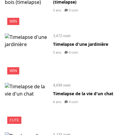
(timelapse)
5 ans
0 com
WIN
3,672 vues
Timelapse d'une jardinière
5 ans
0 com
WIN
4,696 vues
Timelapse de la vie d'un chat
6 ans
4 com
CUTE
5,235 vues