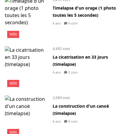
Timelapse d'un orage (1 photo
toutes les 5 secondes)
6 ans
0 com
WIN
4,685 vues
La cicatrisation en 33 jours
(timelapse)
6 ans
2 com
WIN
3,084 vues
La construction d'un canoë
(timelapse)
6 ans
0 com
WIN