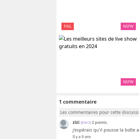
FAIL
NSFW
NSFW
1 commentaire
Les commentaires pour cette discuss
zizi
2 points.
[83e!3]
j'espérais qu'il pousse la boîte 
Il y a 9 ans