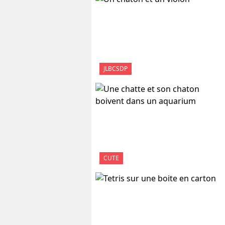
JLBCSDP
CUTE