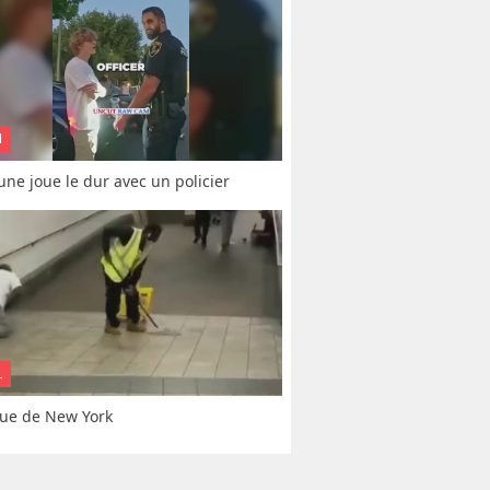
N
une joue le dur avec un policier
L
ue de New York