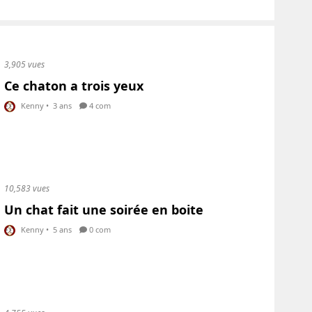
3,905 vues
Ce chaton a trois yeux
Kenny
•
3 ans
4 com
10,583 vues
Un chat fait une soirée en boite
Kenny
•
5 ans
0 com