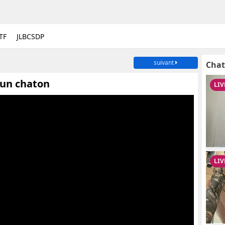
TF
JLBCSDP
suivant
Chat
 un chaton