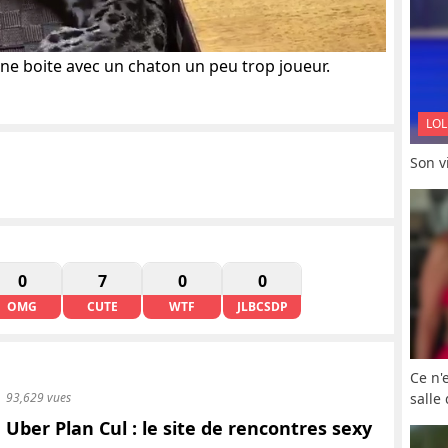
ne boite avec un chaton un peu trop joueur.
LOL
Son vi
0
7
0
0
OMG
CUTE
WTF
JLBCSDP
Ce n'
salle
93,629 vues
Uber Plan Cul : le site de rencontres sexy