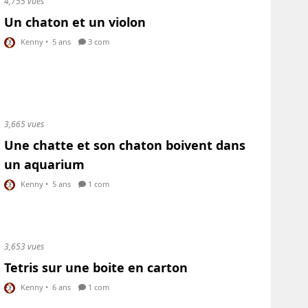
4,755 vues
Un chaton et un violon
Kenny
•
5 ans
3 com
3,665 vues
Une chatte et son chaton boivent dans
un aquarium
Kenny
•
5 ans
1 com
3,653 vues
Tetris sur une boite en carton
Kenny
•
6 ans
1 com