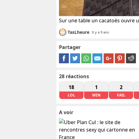
Sur une table un cacatoès ouvre u
TasLheure
Il y a 9 ans
Partager
28
réactions
18
1
2
LOL
WIN
FAIL
A voir