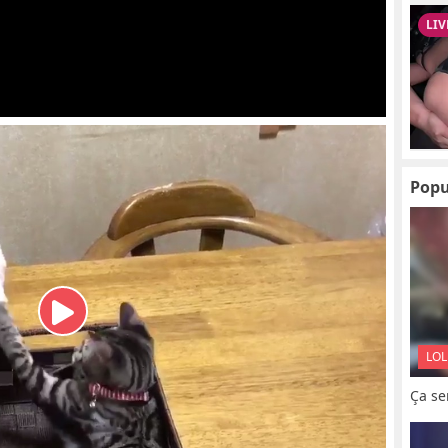
Popu
LOL
Ça se