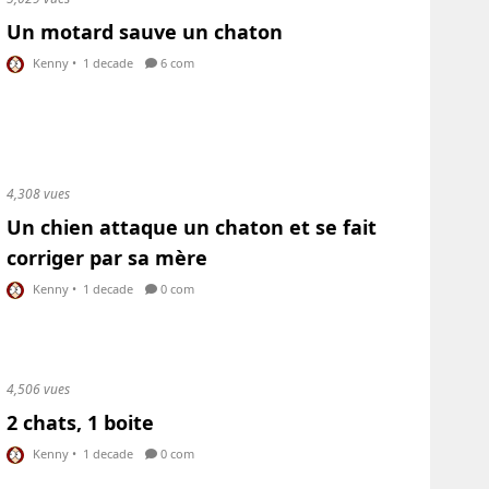
Un motard sauve un chaton
Kenny
•
1 decade
6 com
4,308 vues
Un chien attaque un chaton et se fait
corriger par sa mère
Kenny
•
1 decade
0 com
4,506 vues
2 chats, 1 boite
Kenny
•
1 decade
0 com