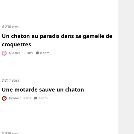
4,230 vues
Un chaton au paradis dans sa gamelle de
croquettes
Nidalee
•
8 ans
0 com
3,311 vues
Une motarde sauve un chaton
Kenny
•
9 ans
2 com
5,029 vues