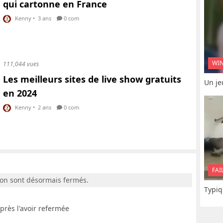
qui cartonne en France
Kenny
•
3 ans
0 com
WI
111,044 vues
Les meilleurs sites de live show gratuits
Un je
en 2024
Kenny
•
2 ans
0 com
FAI
ion sont désormais fermés.
Typiq
après l'avoir refermée