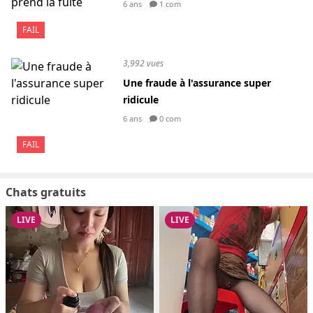
6 ans
1 com
FAIL
3,992 vues
Une fraude à l'assurance super
ridicule
6 ans
0 com
FAIL
Chats gratuits