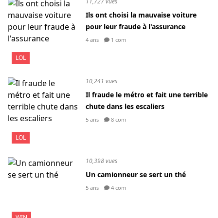
11,727 vues
Ils ont choisi la mauvaise voiture
pour leur fraude à l'assurance
4 ans
1 com
LOL
10,241 vues
Il fraude le métro et fait une terrible
chute dans les escaliers
5 ans
8 com
LOL
10,398 vues
Un camionneur se sert un thé
5 ans
4 com
WIN