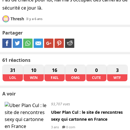
sécurité ce jour là.
Thresh
Il y a 6 ans
Partager
61
réactions
31
10
16
0
0
3
LOL
WIN
FAIL
OMG
CUTE
WTF
A voir
93,707 vues
Uber Plan Cul : le site de rencontres
sexy qui cartonne en France
3 ans
0 com