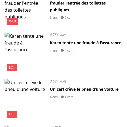
frauder l'entrée des toilettes
publiques
3 ans
2 com
WIN
4,754 vues
Karen tente une fraude à l'assurance
4 ans
4 com
LOL
3,524 vues
Un cerf crève le pneu d’une voiture
4 ans
1 com
LOL