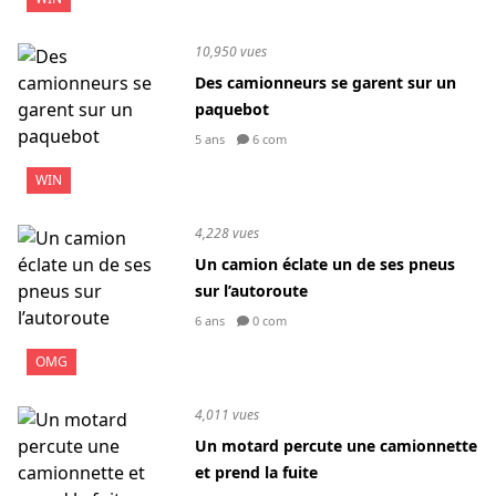
10,950 vues
Des camionneurs se garent sur un
paquebot
5 ans
6 com
WIN
4,228 vues
Un camion éclate un de ses pneus
sur l’autoroute
6 ans
0 com
OMG
4,011 vues
Un motard percute une camionnette
et prend la fuite