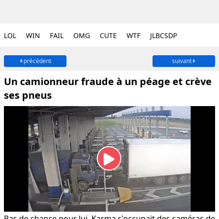
LOL
WIN
FAIL
OMG
CUTE
WTF
JLBCSDP
précédent
suivant
Un camionneur fraude à un péage et crève
ses pneus
Pas de chance pour lui, Karma s'occupait des caméras de