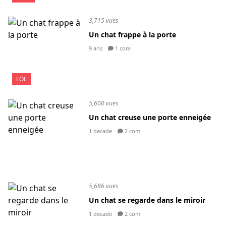
3,715 vues
Un chat frappe à la porte
9 ans
1 com
LOL
5,600 vues
Un chat creuse une porte enneigée
1 decade
2 com
5,686 vues
Un chat se regarde dans le miroir
1 decade
2 com