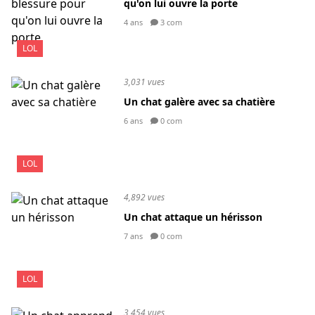
qu'on lui ouvre la porte
4 ans
3 com
LOL
3,031 vues
Un chat galère avec sa chatière
6 ans
0 com
LOL
4,892 vues
Un chat attaque un hérisson
7 ans
0 com
LOL
3,454 vues