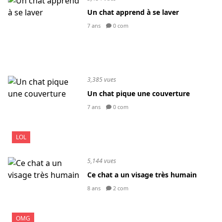
Un chat apprend à se laver
7 ans
0 com
3,385 vues
Un chat pique une couverture
7 ans
0 com
LOL
5,144 vues
Ce chat a un visage très humain
8 ans
2 com
OMG