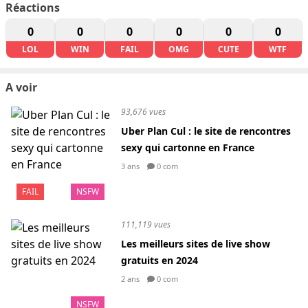
Réactions
0
0
0
0
0
0
LOL
WIN
FAIL
OMG
CUTE
WTF
A voir
93,676 vues
Uber Plan Cul : le site de rencontres
sexy qui cartonne en France
3 ans
0 com
FAIL
NSFW
111,119 vues
Les meilleurs sites de live show
gratuits en 2024
2 ans
0 com
NSFW