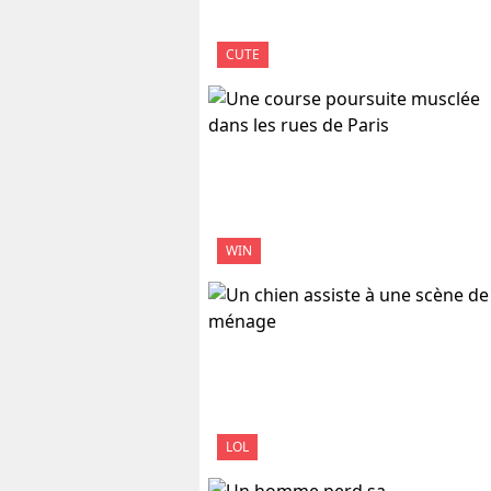
CUTE
WIN
LOL