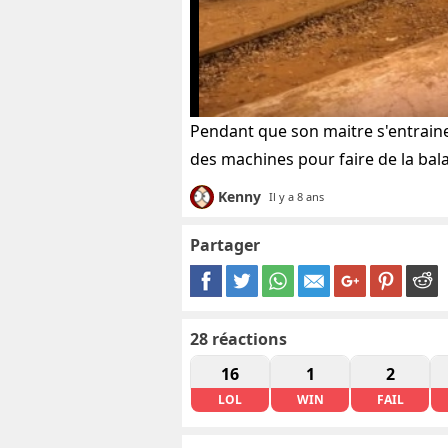
Pendant que son maitre s'entrain
des machines pour faire de la bal
Kenny
Il y a 8 ans
Partager
28
réactions
16
1
2
LOL
WIN
FAIL