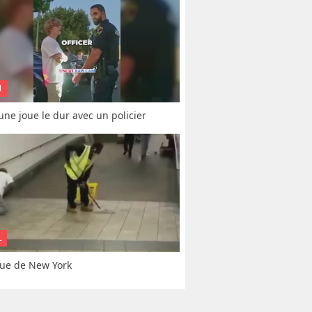
N
une joue le dur avec un policier
L
ue de New York