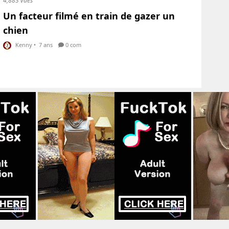
4,883 vues
Un facteur filmé en train de gazer un
chien
Kenny
•
7 ans
0 com