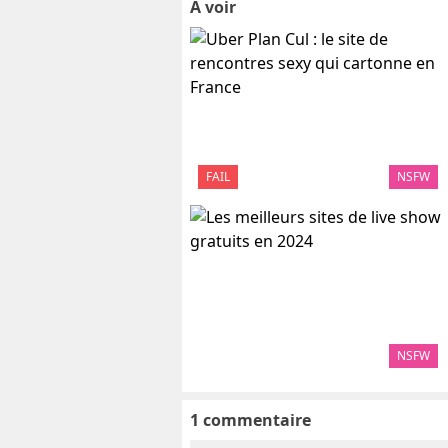
A voir
FAIL
NSFW
NSFW
1 commentaire