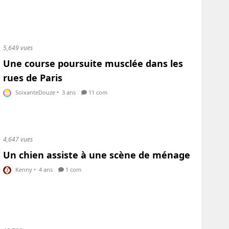
5,649 vues
Une course poursuite musclée dans les
rues de Paris
SoixanteDouze
•
3 ans
11 com
4,647 vues
Un chien assiste à une scène de ménage
Kenny
•
4 ans
1 com