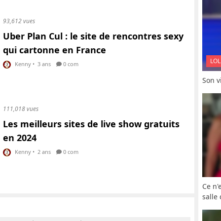
93,612 vues
Uber Plan Cul : le site de rencontres sexy
qui cartonne en France
LOL
Kenny
•
3 ans
0 com
Son vi
111,018 vues
Les meilleurs sites de live show gratuits
en 2024
Kenny
•
2 ans
0 com
Ce n'
salle