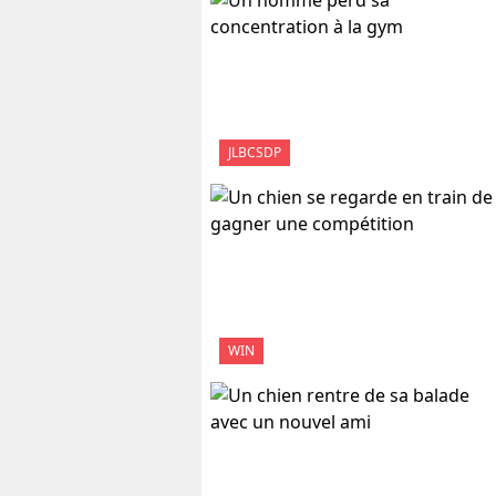
JLBCSDP
WIN