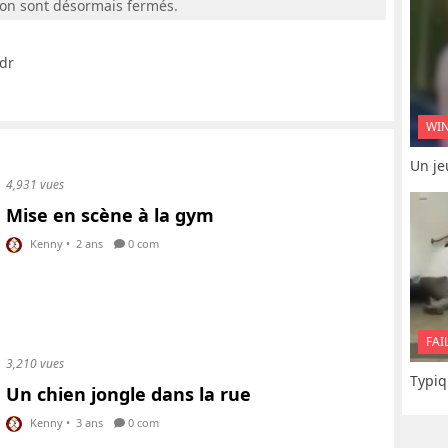
ion sont désormais fermés.
Mdr
WI
Un je
4,931 vues
Mise en scène à la gym
Kenny
•
2 ans
0 com
FAI
3,210 vues
Typiq
Un chien jongle dans la rue
Kenny
•
3 ans
0 com