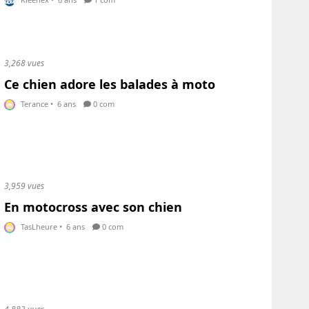
3,268 vues
Ce chien adore les balades à moto
Terance
•
6 ans
0 com
3,959 vues
En motocross avec son chien
TasLheure
•
6 ans
0 com