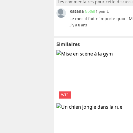
Les commentaires pour cette discuss
Katana
1 point.
[ad0!d]
Le mec il fait n'importe quoi ! 
Il y a 8 ans
Similaires
WTF