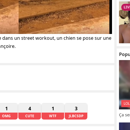
e dans un street workout, un chien se pose sur une
ançoire.
Popu
LOL
1
4
1
3
Ça se
OMG
CUTE
WTF
JLBCSDP