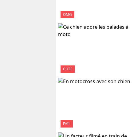
OMG
CUTE
FAIL