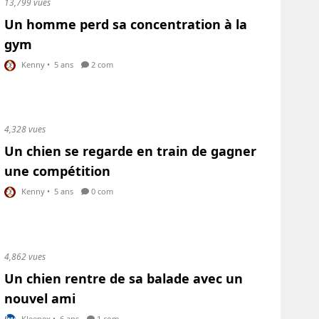
13,799 vues
Un homme perd sa concentration à la
gym
Kenny
•
5 ans
2 com
4,328 vues
Un chien se regarde en train de gagner
une compétition
Kenny
•
5 ans
0 com
4,862 vues
Un chien rentre de sa balade avec un
nouvel ami
Kleenex
•
6 ans
1 com