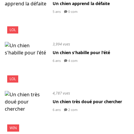
Un chien apprend la défaite
5 ans
0 com
LOL
3,994 vues
Un chien s'habille pour l'été
6 ans
4 com
LOL
4,787 vues
Un chien très doué pour chercher
6 ans
2 com
WIN