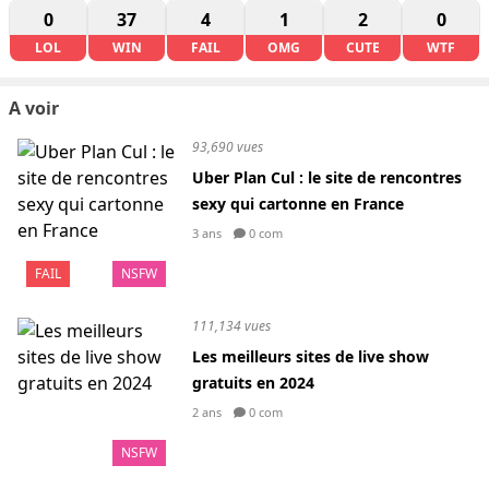
0
37
4
1
2
0
LOL
WIN
FAIL
OMG
CUTE
WTF
A voir
93,690 vues
Uber Plan Cul : le site de rencontres
sexy qui cartonne en France
3 ans
0 com
FAIL
NSFW
111,134 vues
Les meilleurs sites de live show
gratuits en 2024
2 ans
0 com
NSFW