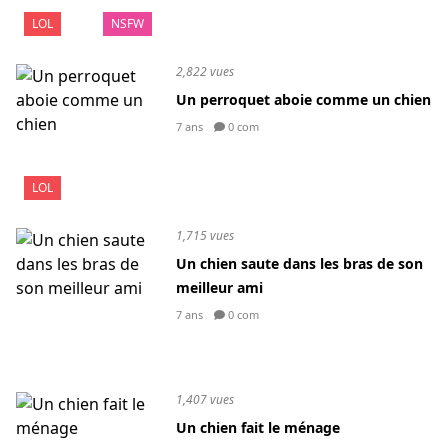
LOL
NSFW
2,822 vues
Un perroquet aboie comme un chien
7 ans
0 com
LOL
1,715 vues
Un chien saute dans les bras de son
meilleur ami
7 ans
0 com
1,407 vues
Un chien fait le ménage