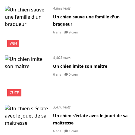
4,888 vues
Un chien sauve une famille d'un
braqueur
6 ans
9 com
WIN
4,403 vues
Un chien imite son maître
6 ans
0 com
CUTE
3,470 vues
Un chien s'éclate avec le jouet de sa
maitresse
6 ans
1 com