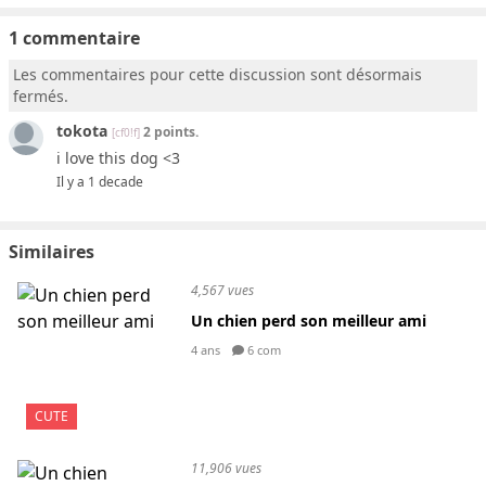
1 commentaire
Les commentaires pour cette discussion sont désormais
fermés.
tokota
2 points.
[cf0!f]
i love this dog <3
Il y a 1 decade
Similaires
4,567 vues
Un chien perd son meilleur ami
4 ans
6 com
CUTE
11,906 vues