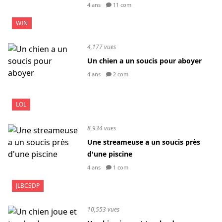
4 ans
11 com
WIN
4,177 vues
Un chien a un soucis pour aboyer
4 ans
2 com
LOL
8,934 vues
Une streameuse a un soucis près
d'une piscine
4 ans
1 com
JLBCSDP
10,553 vues