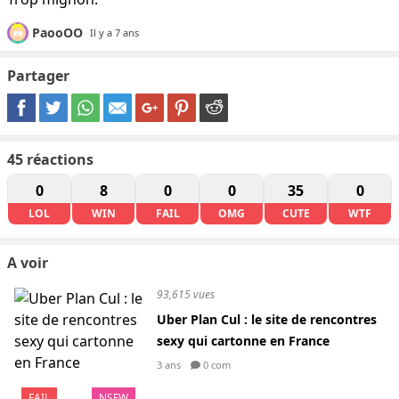
PaooOO
Il y a 7 ans
Partager
45
réactions
0
8
0
0
35
0
LOL
WIN
FAIL
OMG
CUTE
WTF
A voir
93,615 vues
Uber Plan Cul : le site de rencontres
sexy qui cartonne en France
3 ans
0 com
FAIL
NSFW