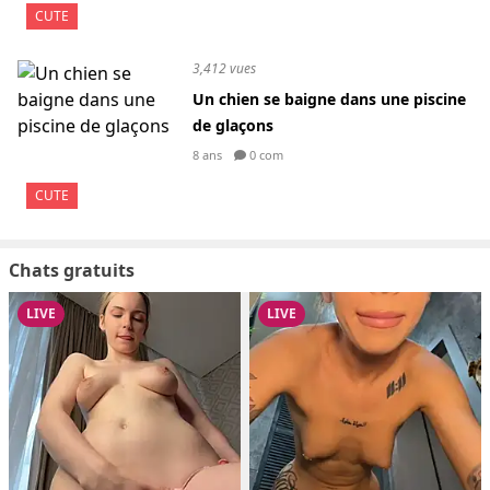
CUTE
3,412 vues
Un chien se baigne dans une piscine
de glaçons
8 ans
0 com
CUTE
Chats gratuits