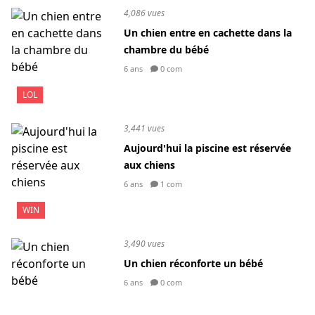
4,086 vues
Un chien entre en cachette dans la
chambre du bébé
6 ans
0 com
LOL
3,441 vues
Aujourd'hui la piscine est réservée
aux chiens
6 ans
1 com
WIN
3,490 vues
Un chien réconforte un bébé
6 ans
0 com