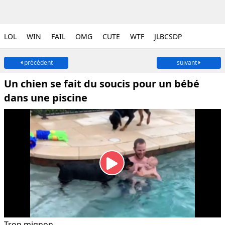
LOL
WIN
FAIL
OMG
CUTE
WTF
JLBCSDP
précédent
suivant
Un chien se fait du soucis pour un bébé
dans une piscine
Trop mignon.