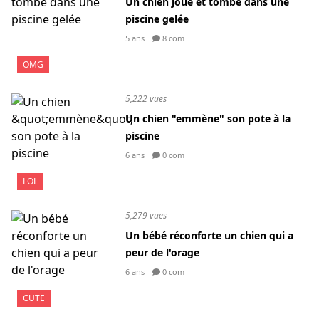
Un chien joue et tombe dans une
piscine gelée
5 ans
8 com
OMG
5,222 vues
Un chien "emmène" son pote à la
piscine
6 ans
0 com
LOL
5,279 vues
Un bébé réconforte un chien qui a
peur de l'orage
6 ans
0 com
CUTE