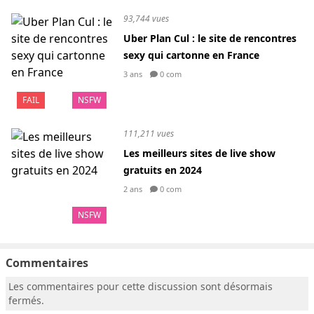
93,744 vues
Uber Plan Cul : le site de rencontres
sexy qui cartonne en France
3 ans
0 com
FAIL
NSFW
111,211 vues
Les meilleurs sites de live show
gratuits en 2024
2 ans
0 com
NSFW
Commentaires
Les commentaires pour cette discussion sont désormais
fermés.