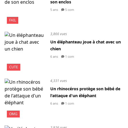
son enclos
5 ans
5 com
FAIL
3,866 vues
Un éléphanteau joue à chat avec un
chien
6 ans
1 com
CUTE
4,331 vues
Un rhinocéros protège son bébé de
l'attaque d'un éléphant
6 ans
1 com
OMG
2,926 vues