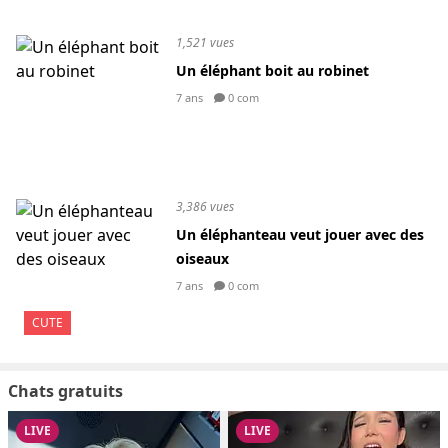
1,521 vues
Un éléphant boit au robinet
7 ans
0 com
3,386 vues
Un éléphanteau veut jouer avec des
oiseaux
7 ans
0 com
CUTE
Chats gratuits