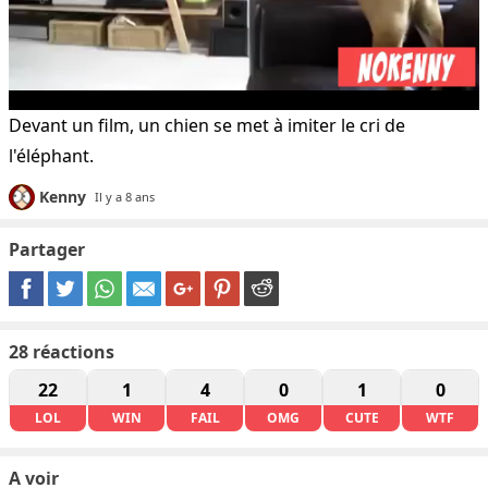
Devant un film, un chien se met à imiter le cri de
l'éléphant.
Kenny
Il y a 8 ans
Partager
28
réactions
22
1
4
0
1
0
LOL
WIN
FAIL
OMG
CUTE
WTF
A voir