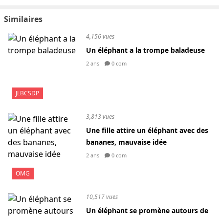
Similaires
4,156 vues
Un éléphant a la trompe baladeuse
2 ans
0 com
JLBCSDP
3,813 vues
Une fille attire un éléphant avec des
bananes, mauvaise idée
2 ans
0 com
OMG
10,517 vues
Un éléphant se promène autours de