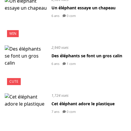
Un éléphant essaye un chapeau
6 ans
0 com
WIN
2,940 vues
Des éléphants se font un gros calin
6 ans
1 com
CUTE
1,724 vues
Cet éléphant adore le plastique
7 ans
0 com