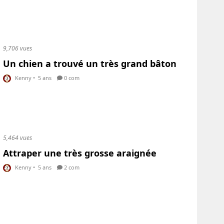
9,706 vues
Un chien a trouvé un très grand bâton
Kenny
•
5 ans
0 com
5,464 vues
Attraper une très grosse araignée
Kenny
•
5 ans
2 com