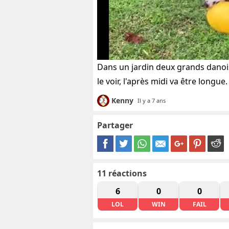
Dans un jardin deux grands dano
le voir, l'après midi va être longue.
Kenny
Il y a 7 ans
Partager
11
réactions
6
0
0
LOL
WIN
FAIL