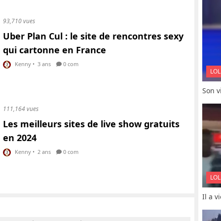
93,710 vues
Uber Plan Cul : le site de rencontres sexy
qui cartonne en France
Kenny
•
3 ans
0 com
LOL
Son vi
111,164 vues
Les meilleurs sites de live show gratuits
en 2024
Kenny
•
2 ans
0 com
LOL
Il a 