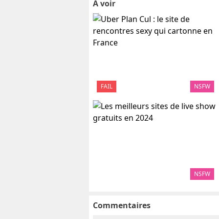
A voir
FAIL
NSFW
NSFW
Commentaires