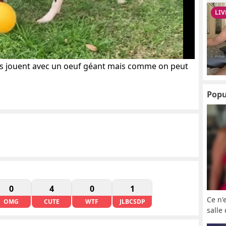
is jouent avec un oeuf géant mais comme on peut
Popu
0
4
0
1
Ce n'
OMG
CUTE
WTF
JLBCSDP
salle