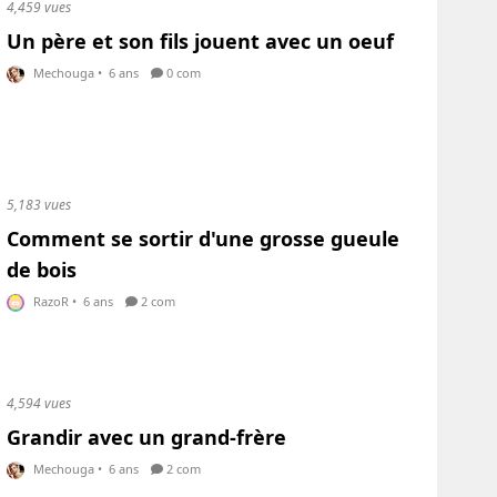
4,459 vues
Un père et son fils jouent avec un oeuf
Mechouga
•
6 ans
0 com
5,183 vues
Comment se sortir d'une grosse gueule
de bois
RazoR
•
6 ans
2 com
4,594 vues
Grandir avec un grand-frère
Mechouga
•
6 ans
2 com