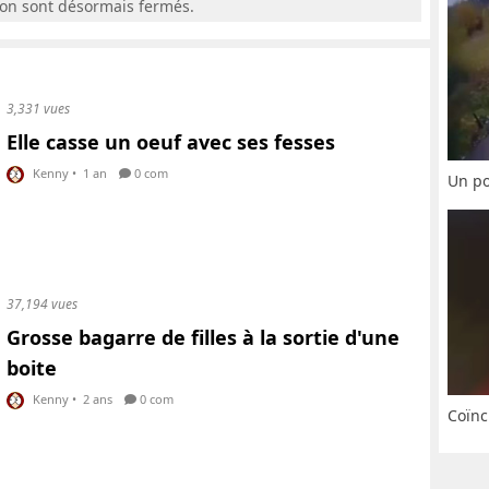
ion sont désormais fermés.
3,331 vues
Elle casse un oeuf avec ses fesses
Kenny
•
1 an
0 com
Un po
37,194 vues
Grosse bagarre de filles à la sortie d'une
boite
Kenny
•
2 ans
0 com
Coïnc