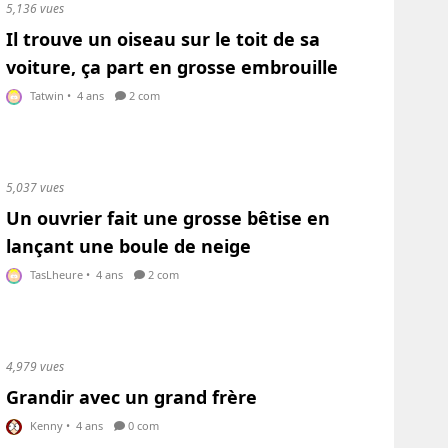
5,136 vues
Il trouve un oiseau sur le toit de sa
voiture, ça part en grosse embrouille
Tatwin
•
4 ans
2 com
5,037 vues
Un ouvrier fait une grosse bêtise en
lançant une boule de neige
TasLheure
•
4 ans
2 com
4,979 vues
Grandir avec un grand frère
Kenny
•
4 ans
0 com