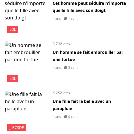
Cet homme peut séduire n'importe
quelle fille avec son doigt
4 ans
1 com
LOL
3,702 vues
Un homme se fait embrouiller par
une tortue
4 ans
3 com
LOL
6,252 vues
Une fille fait la belle avec un
parapluie
4 ans
0 com
JLBCSDP