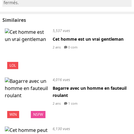
fermés.
Similaires
5,537 vues
Cet homme est un vrai gentleman
2 ans
0 com
LOL
4,016 vues
Bagarre avec un homme en fauteuil
roulant
2 ans
1 com
WIN
NSFW
6,130 vues