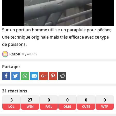
Sur un port un homme utilise un parapluie pour pêcher,
une technique originale mais très efficace avec ce type
de poissons.
RazoR
Il y a 8 ans
Partager
31
réactions
3
27
0
0
0
0
LOL
WIN
FAIL
OMG
CUTE
WTF