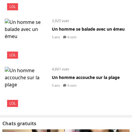
LOL
3,925 vues
Un homme se balade avec un émeu
5 ans
4 com
LOL
4,661 vues
Un homme accouche sur la plage
5 ans
3 com
LOL
Chats gratuits