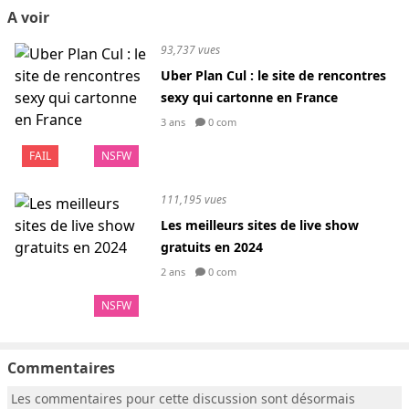
A voir
93,737 vues
Uber Plan Cul : le site de rencontres
sexy qui cartonne en France
3 ans
0 com
FAIL
NSFW
111,195 vues
Les meilleurs sites de live show
gratuits en 2024
2 ans
0 com
NSFW
Commentaires
Les commentaires pour cette discussion sont désormais