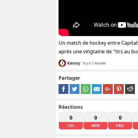
Un match de hockey entre Capitals
après une vingtaine de "tirs au bu
Kenny
Il y a 1 decade
Partager
Réactions
0
0
0
LOL
WIN
FAIL