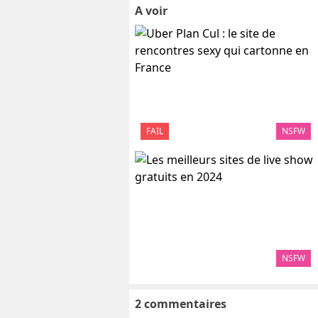
A voir
FAIL
NSFW
NSFW
2 commentaires