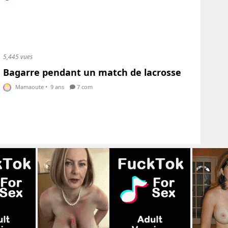
5,445 vues
Bagarre pendant un match de lacrosse
Mamaoute
•
9 ans
7 com