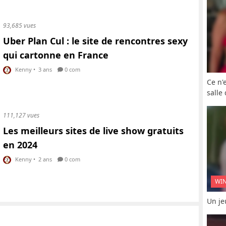
93,685 vues
Uber Plan Cul : le site de rencontres sexy
qui cartonne en France
Kenny
•
3 ans
0 com
Ce n'
salle
111,127 vues
Les meilleurs sites de live show gratuits
en 2024
Kenny
•
2 ans
0 com
WI
Un je