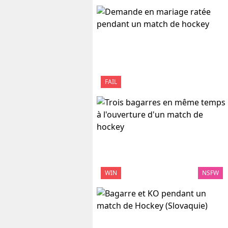
FAIL
WIN
NSFW