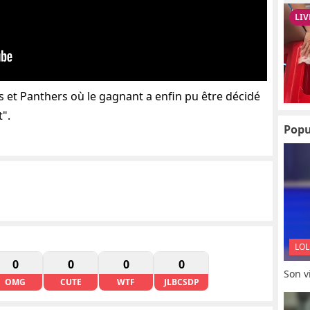
 et Panthers où le gagnant a enfin pu être décidé
t".
Popu
LOL
0
0
0
0
Son vi
OMG
CUTE
WTF
JLBCSDP