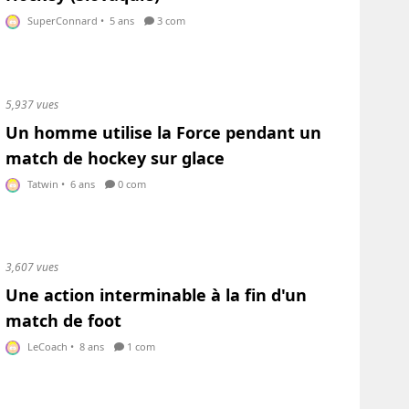
SuperConnard
•
5 ans
3 com
5,937 vues
Un homme utilise la Force pendant un
match de hockey sur glace
Tatwin
•
6 ans
0 com
3,607 vues
Une action interminable à la fin d'un
match de foot
LeCoach
•
8 ans
1 com