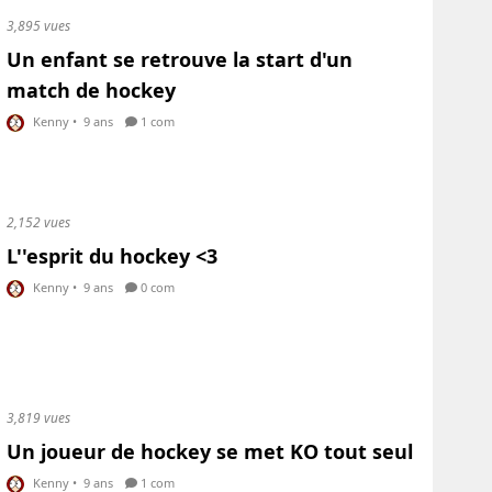
3,895 vues
Un enfant se retrouve la start d'un
match de hockey
Kenny
•
9 ans
1 com
2,152 vues
L''esprit du hockey <3
Kenny
•
9 ans
0 com
3,819 vues
Un joueur de hockey se met KO tout seul
Kenny
•
9 ans
1 com