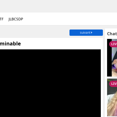
TF
JLBCSDP
suivant
Chat
rminable