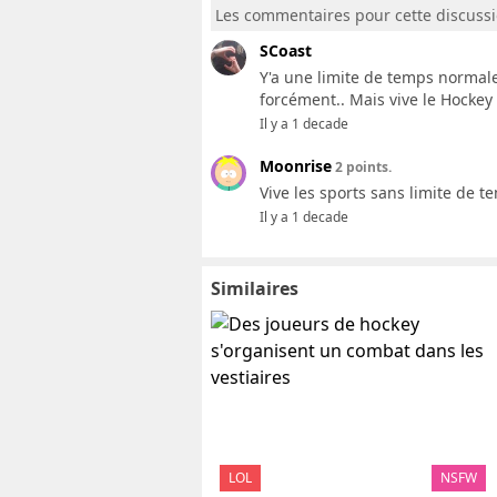
Les commentaires pour cette discuss
SCoast
Y'a une limite de temps normal
forcément.. Mais vive le Hockey 
Il y a 1 decade
Moonrise
2 points.
Vive les sports sans limite de te
Il y a 1 decade
Similaires
LOL
NSFW