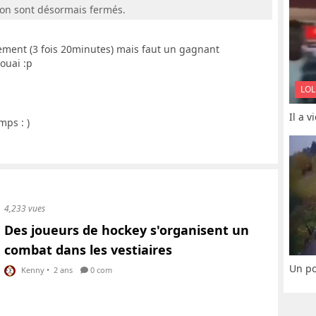
ion sont désormais fermés.
ement (3 fois 20minutes) mais faut un gagnant
ouai :p
LOL
Il a 
mps : )
4,233 vues
Des joueurs de hockey s'organisent un
combat dans les vestiaires
Un po
Kenny
•
2 ans
0 com