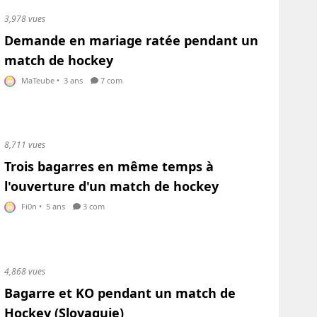
3,978 vues
Demande en mariage ratée pendant un
match de hockey
MaTeube
•
3 ans
7 com
8,711 vues
Trois bagarres en même temps à
l'ouverture d'un match de hockey
Fi0n
•
5 ans
3 com
4,868 vues
Bagarre et KO pendant un match de
Hockey (Slovaquie)