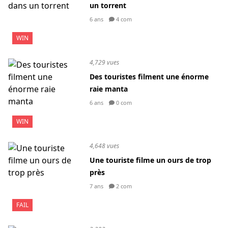
un torrent
6 ans
4 com
WIN
4,729 vues
Des touristes filment une énorme
raie manta
6 ans
0 com
WIN
4,648 vues
Une touriste filme un ours de trop
près
7 ans
2 com
FAIL