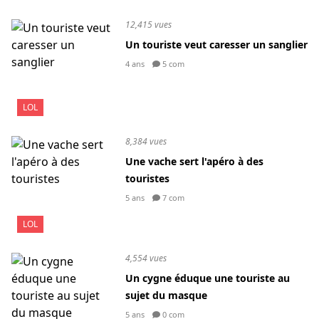
12,415 vues
Un touriste veut caresser un sanglier
4 ans
5 com
LOL
8,384 vues
Une vache sert l'apéro à des
touristes
5 ans
7 com
LOL
4,554 vues
Un cygne éduque une touriste au
sujet du masque
5 ans
0 com