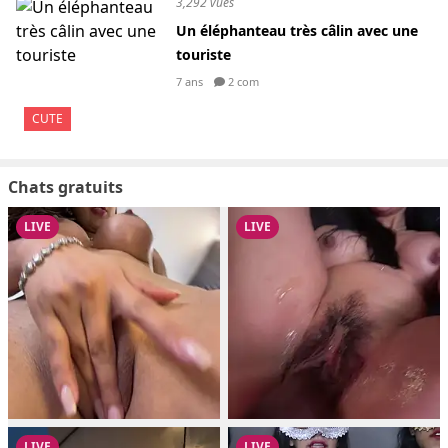
3,292 vues
Un éléphanteau très câlin avec une
touriste
7 ans
2 com
CUTE
Chats gratuits