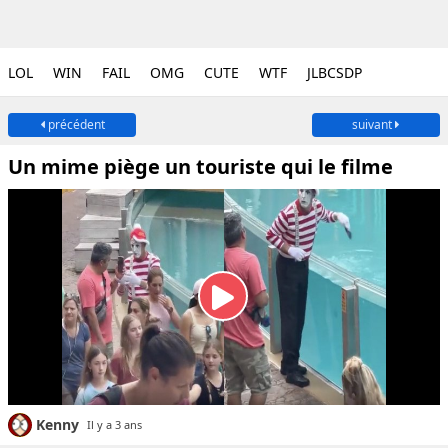
LOL
WIN
FAIL
OMG
CUTE
WTF
JLBCSDP
précédent
suivant
Un mime piège un touriste qui le filme
Kenny
Il y a 3 ans