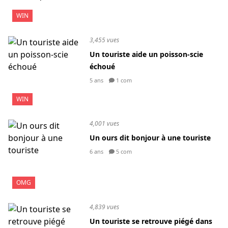
WIN
3,455 vues
Un touriste aide un poisson-scie
échoué
5 ans
1 com
WIN
4,001 vues
Un ours dit bonjour à une touriste
6 ans
5 com
OMG
4,839 vues
Un touriste se retrouve piégé dans