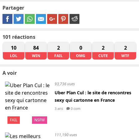
Partager
101
réactions
10
84
2
0
2
2
LOL
WIN
FAIL
OMG
CUTE
WTF
A voir
93,736 vues
Uber Plan Cul : le site de rencontres
sexy qui cartonne en France
3 ans
0 com
FAIL
NSFW
111,190 vues