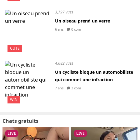
3,797 vues
Un oiseau prend un verre
6 ans
0 com
CUTE
4,682 vues
Un cycliste bloque un automobiliste
qui commet une infraction
7 ans
3 com
WIN
Chats gratuits