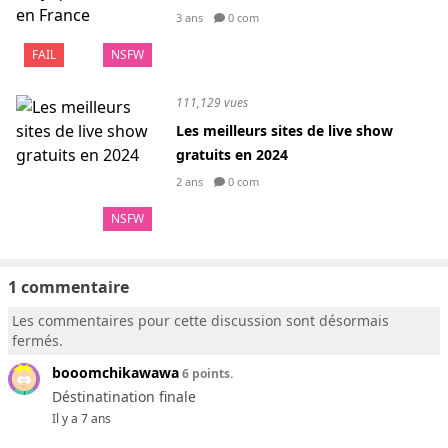
3 ans
0 com
FAIL
NSFW
111,129 vues
Les meilleurs sites de live show
gratuits en 2024
2 ans
0 com
NSFW
1 commentaire
Les commentaires pour cette discussion sont désormais
fermés.
booomchikawawa
6 points.
Déstinatination finale
Il y a 7 ans