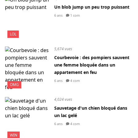
Un blob jump un peu trop puissant
6 ans
1 com
LOL
5,674 vues
Courbevoie : des pompiers sauvent
une femme bloquée dans un
appartement en feu
6 ans
4 com
OMG
4,024 vues
Sauvetage d'un chien bloqué dans
un lac gelé
6 ans
4 com
WIN