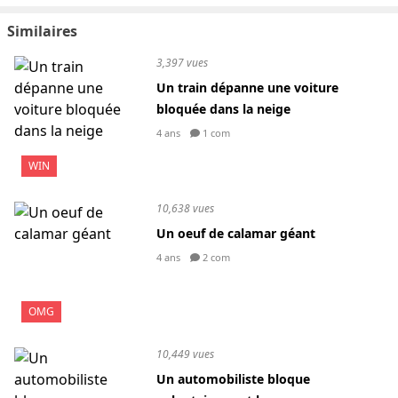
Similaires
3,397 vues
Un train dépanne une voiture
bloquée dans la neige
4 ans
1 com
WIN
10,638 vues
Un oeuf de calamar géant
4 ans
2 com
OMG
10,449 vues
Un automobiliste bloque