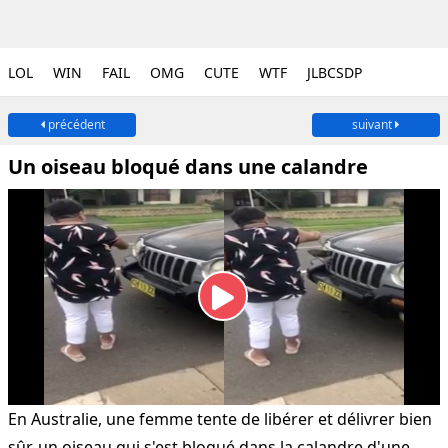
LOL
WIN
FAIL
OMG
CUTE
WTF
JLBCSDP
précédent
suivant
Un oiseau bloqué dans une calandre
En Australie, une femme tente de libérer et délivrer bien
sûr, un oiseau qui s'est bloqué dans la calandre d'une