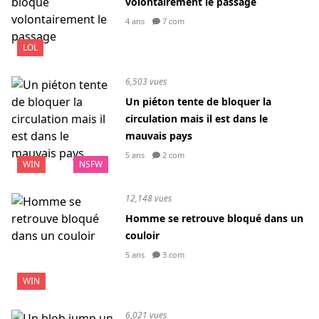
volontairement le passage
4 ans
7 com
LOL
6,503 vues
Un piéton tente de bloquer la
circulation mais il est dans le
mauvais pays
5 ans
2 com
WIN
NSFW
12,148 vues
Homme se retrouve bloqué dans un
couloir
5 ans
3 com
WIN
6,021 vues