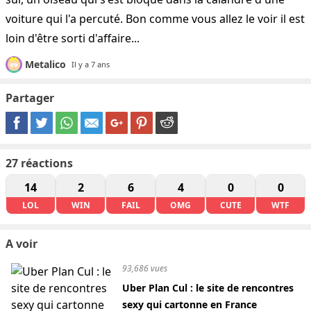
voiture qui l'a percuté. Bon comme vous allez le voir il est
loin d'être sorti d'affaire...
Metalico
Il y a 7 ans
Partager
27
réactions
14
2
6
4
0
0
LOL
WIN
FAIL
OMG
CUTE
WTF
A voir
93,686 vues
Uber Plan Cul : le site de rencontres
sexy qui cartonne en France