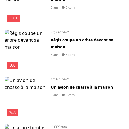
5 ans
3 com
CUTE
10,748 vues
Régis coupe un arbre devant sa
maison
5 ans
5 com
LOL
10,485 vues
Un avion de chasse à la maison
5 ans
0 com
WIN
4,227 vues