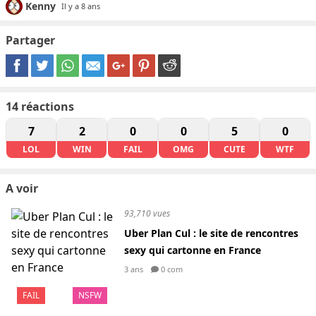
Kenny
Il y a 8 ans
Partager
14
réactions
7
2
0
0
5
0
LOL
WIN
FAIL
OMG
CUTE
WTF
A voir
93,710 vues
Uber Plan Cul : le site de rencontres
sexy qui cartonne en France
3 ans
0 com
FAIL
NSFW