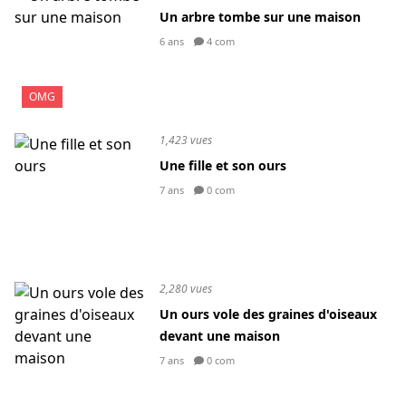
Un arbre tombe sur une maison
6 ans
4 com
OMG
1,423 vues
Une fille et son ours
7 ans
0 com
2,280 vues
Un ours vole des graines d'oiseaux
devant une maison
7 ans
0 com