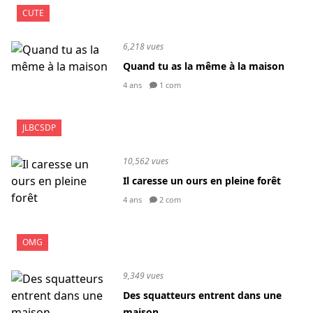
CUTE
6,218 vues
Quand tu as la même à la maison
4 ans
1 com
JLBCSDP
10,562 vues
Il caresse un ours en pleine forêt
4 ans
2 com
OMG
9,349 vues
Des squatteurs entrent dans une
maison