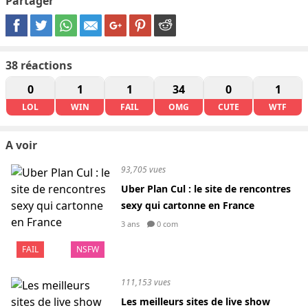
Partager
38
réactions
0
1
1
34
0
1
LOL
WIN
FAIL
OMG
CUTE
WTF
A voir
93,705 vues
Uber Plan Cul : le site de rencontres
sexy qui cartonne en France
3 ans
0 com
FAIL
NSFW
111,153 vues
Les meilleurs sites de live show