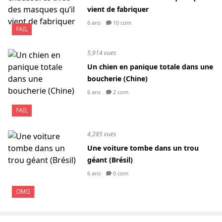
vient de fabriquer
6 ans
10 com
FAIL
5,914 vues
Un chien en panique totale dans une
boucherie (Chine)
6 ans
2 com
FAIL
4,285 vues
Une voiture tombe dans un trou
géant (Brésil)
6 ans
0 com
OMG