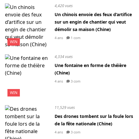
4,420 vues
Un chinois envoie des feux d’artifice
sur un engin de chantier qui veut
démolir sa maison (Chine)
4 ans
1 com
WIN
4,334 vues
Une fontaine en forme de théière
(Chine)
4 ans
3 com
WIN
11,529 vues
Des drones tombent sur la foule lors
de la fête nationale (Chine)
4 ans
3 com