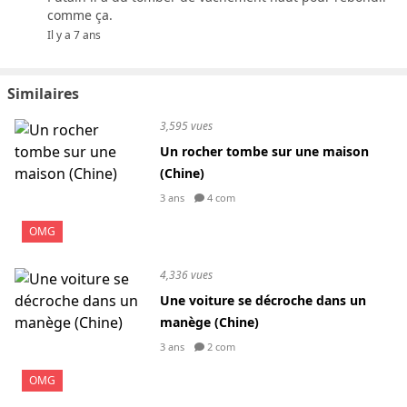
comme ça.
Il y a 7 ans
Similaires
3,595 vues
Un rocher tombe sur une maison
(Chine)
3 ans
4 com
OMG
4,336 vues
Une voiture se décroche dans un
manège (Chine)
3 ans
2 com
OMG