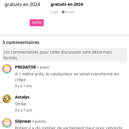
gratuits en 2024
2 ans
0 com
NSFW
3 commentaires
Les commentaires pour cette discussion sont désormais
fermés.
PREDATOR
1 point.
A 1 mètre près, le conducteur se serait transformé en
crêpe
Il y a 7 ans
Astalys
Strike.
Il y a 7 ans
Slipnear
3 points.
Putain il a dû tomber de vachement haut pour rebondir