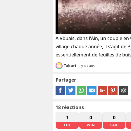
A Vouais, dans l'Ain, un couple en 
village chaque année, il s'agit de 
essentiellement de feuilles de buis
Takati
Il y a 7 ans
Partager
18
réactions
1
0
0
LOL
WIN
FAIL