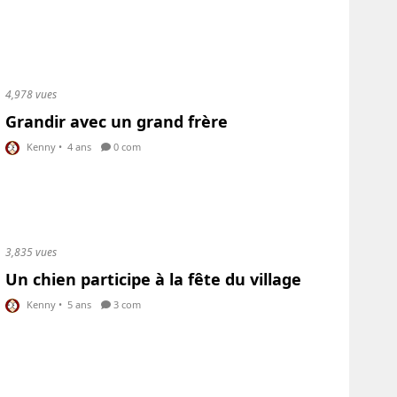
4,978 vues
Grandir avec un grand frère
Kenny
•
4 ans
0 com
3,835 vues
Un chien participe à la fête du village
Kenny
•
5 ans
3 com