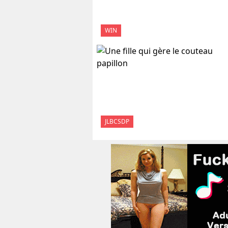
WIN
JLBCSDP