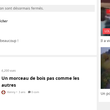
ion sont désormais fermés.
icher
LOL
 beaucoup !
Il a 
6,200 vues
Un morceau de bois pas comme les
autres
Kenny
•
3 ans
0 com
Un po