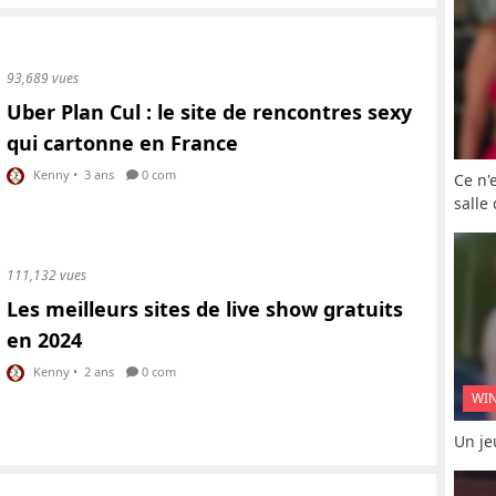
93,689 vues
Uber Plan Cul : le site de rencontres sexy
qui cartonne en France
Kenny
•
3 ans
0 com
Ce n'
salle
111,132 vues
Les meilleurs sites de live show gratuits
en 2024
Kenny
•
2 ans
0 com
WI
Un je