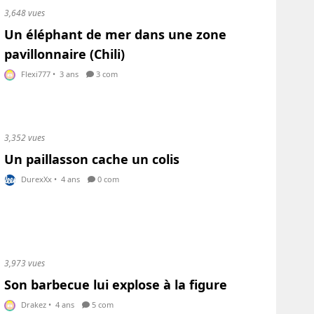
3,648 vues
Un éléphant de mer dans une zone
pavillonnaire (Chili)
Flexi777
•
3 ans
3 com
3,352 vues
Un paillasson cache un colis
DurexXx
•
4 ans
0 com
3,973 vues
Son barbecue lui explose à la figure
Drakez
•
4 ans
5 com