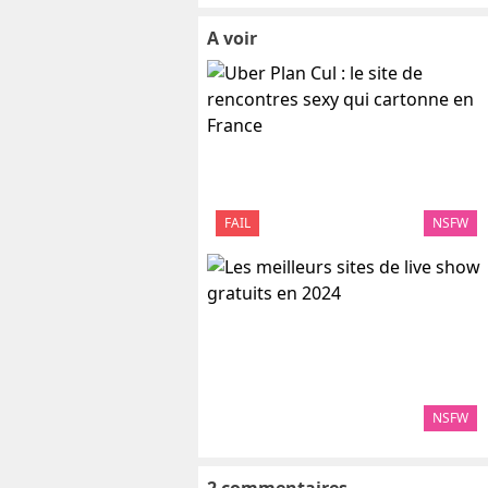
A voir
FAIL
NSFW
NSFW
2 commentaires