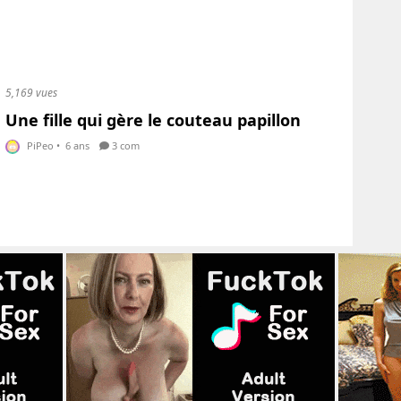
5,169 vues
Une fille qui gère le couteau papillon
PiPeo
•
6 ans
3 com