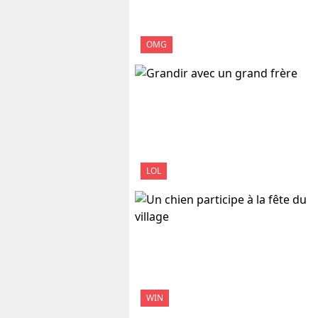
OMG
LOL
WIN