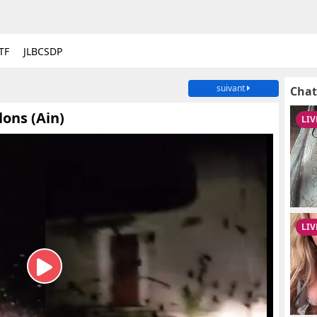
TF
JLBCSDP
suivant
Chat
lons (Ain)