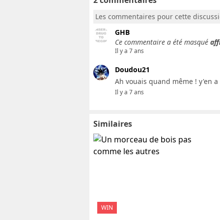
Les commentaires pour cette discuss
GHB
Ce commentaire a été masqué
aff
Il y a 7 ans
Doudou21
Ah vouais quand même ! y'en a
Il y a 7 ans
Similaires
WIN