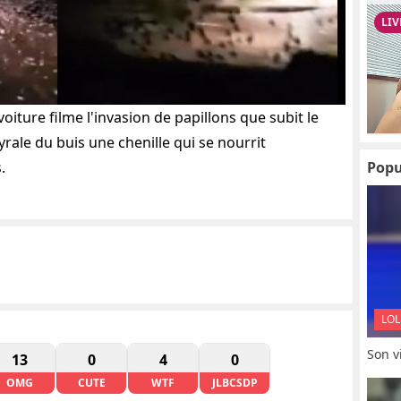
voiture filme l'invasion de papillons que subit le
Pyrale du buis une chenille qui se nourrit
.
Popu
LOL
Son vi
13
0
4
0
OMG
CUTE
WTF
JLBCSDP