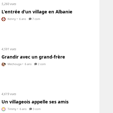
5,260 vues
L'entrée d'un village en Albanie
Kenny
•
6 ans
7 com
4,591 vues
Grandir avec un grand-frère
Mechouga
•
6 ans
2 com
4,619 vues
Un villageois appelle ses amis
Timmy
•
6 ans
3 com