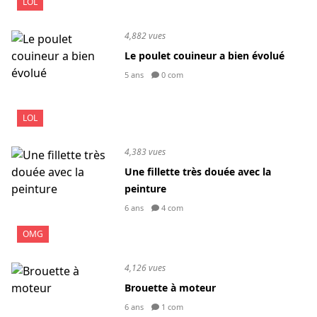
LOL
4,882 vues
Le poulet couineur a bien évolué
5 ans
0 com
LOL
4,383 vues
Une fillette très douée avec la
peinture
6 ans
4 com
OMG
4,126 vues
Brouette à moteur
6 ans
1 com