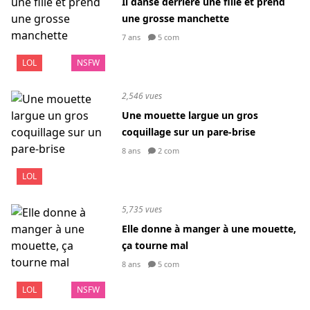
Il danse derrière une fille et prend
une grosse manchette
7 ans
5 com
LOL
NSFW
2,546 vues
Une mouette largue un gros
coquillage sur un pare-brise
8 ans
2 com
LOL
5,735 vues
Elle donne à manger à une mouette,
ça tourne mal
8 ans
5 com
LOL
NSFW