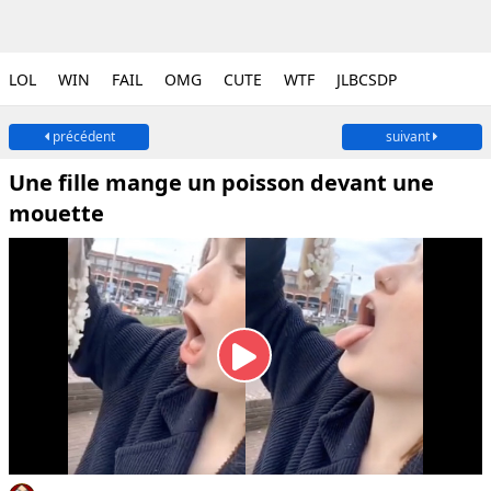
LOL
WIN
FAIL
OMG
CUTE
WTF
JLBCSDP
précédent
suivant
Une fille mange un poisson devant une
mouette