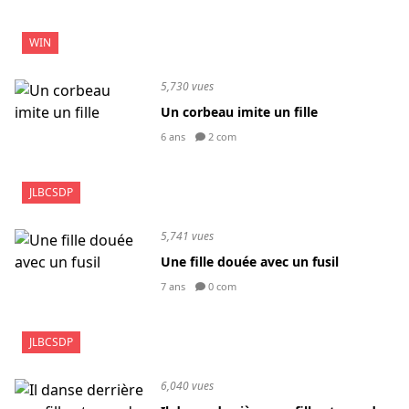
WIN
5,730 vues
Un corbeau imite un fille
6 ans
2 com
JLBCSDP
5,741 vues
Une fille douée avec un fusil
7 ans
0 com
JLBCSDP
6,040 vues