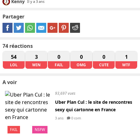
Kenny
Il y a 3 ans
Partager
74
réactions
54
3
0
0
0
1
LOL
WIN
FAIL
OMG
CUTE
WTF
A voir
93,697 vues
Uber Plan Cul : le site de rencontres
sexy qui cartonne en France
3 ans
0 com
FAIL
NSFW