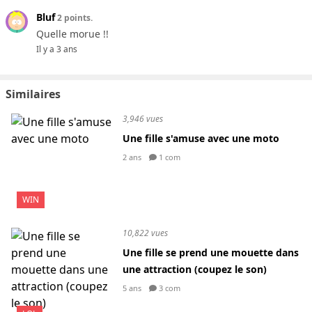
Bluf
2 points.
Quelle morue !!
Il y a 3 ans
Similaires
3,946 vues
Une fille s'amuse avec une moto
2 ans
1 com
WIN
10,822 vues
Une fille se prend une mouette dans
une attraction (coupez le son)
5 ans
3 com